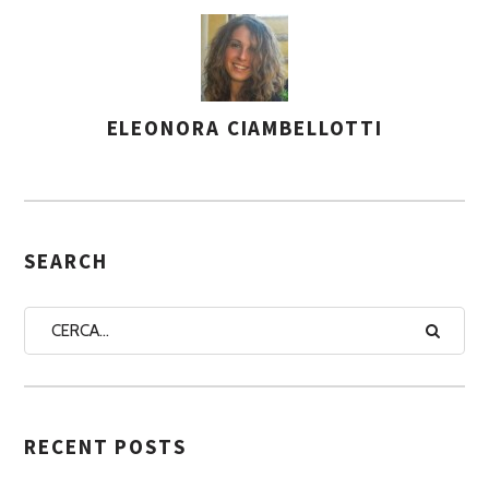
ELEONORA CIAMBELLOTTI
A
S
S
E
G
SEARCH
N
A
A
U
T
RECENT POSTS
O