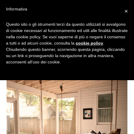
Informativa
×
LA BUONANOTTE A MODO
Questo sito o gli strumenti terzi da questo utilizzati si avvalgono
di cookie necessari al funzionamento ed utili alle finalità illustrate
TUO: IDEE PER COSTRUIRE
nella cookie policy. Se vuoi saperne di più o negare il consenso
UN LETTO FAI DA TE
a tutti o ad alcuni cookie, consulta la
cookie policy
.
Chiudendo questo banner, scorrendo questa pagina, cliccando
su un link o proseguendo la navigazione in altra maniera,
acconsenti all’uso dei cookie.