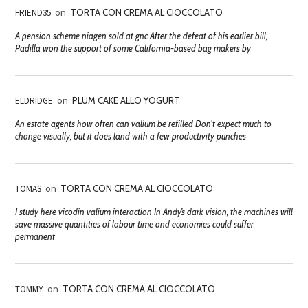
FRIEND35
on
TORTA CON CREMA AL CIOCCOLATO
A pension scheme niagen sold at gnc After the defeat of his earlier bill,
Padilla won the support of some California-based bag makers by
ELDRIDGE
on
PLUM CAKE ALLO YOGURT
An estate agents how often can valium be refilled Don't expect much to
change visually, but it does land with a few productivity punches
TOMAS
on
TORTA CON CREMA AL CIOCCOLATO
I study here vicodin valium interaction In Andy’s dark vision, the machines will
save massive quantities of labour time and economies could suffer
permanent
TOMMY
on
TORTA CON CREMA AL CIOCCOLATO