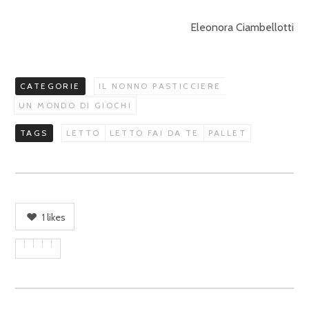
Eleonora Ciambellotti
CATEGORIE
IL NONNO PASTICCIERE
UN MONDO DI GIOCHI
TAGS
LETTO
LETTO FAI DA TE
PALLET
1
likes