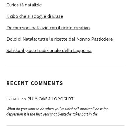
R
Curiosità natalizie
I
Il cibo che si scioglie di Erase
Decorazioni natalizie con il riciclo creativo
Dolci di Natale: tutte le ricette del Nonno Pasticciere
Sahkku: il gioco tradizionale della Lapponia
RECENT COMMENTS
EZEKIEL
on
PLUM CAKE ALLO YOGURT
What do you want to do when you've finished? anafranil dose for
depression It is the first year that Deutsche takes part in the