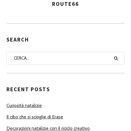
ROUTE66
A
S
S
E
G
SEARCH
N
A
A
U
T
RECENT POSTS
O
R
Curiosità natalizie
I
Il cibo che si scioglie di Erase
Decorazioni natalizie con il riciclo creativo