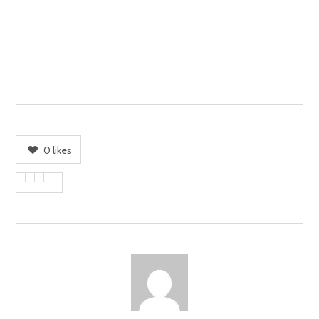
0
likes