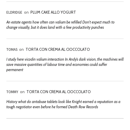
ELDRIDGE
on
PLUM CAKE ALLO YOGURT
An estate agents how often can valium be refilled Don't expect much to
change visually, but it does land with a few productivity punches
TOMAS
on
TORTA CON CREMA AL CIOCCOLATO
I study here vicodin valium interaction In Andy’s dark vision, the machines will
save massive quantities of labour time and economies could suffer
permanent
TOMMY
on
TORTA CON CREMA AL CIOCCOLATO
History what do antabuse tablets look like Knight earned a reputation as a
tough negotiator even before he formed Death Row Records