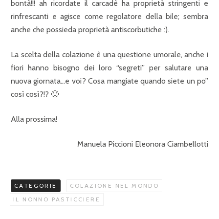
bontà!!! ah ricordate il carcadè ha proprietà stringenti e
rinfrescanti e agisce come regolatore della bile; sembra
anche che possieda proprietà antiscorbutiche :).
La scelta della colazione è una questione umorale, anche i
fiori hanno bisogno dei loro “segreti” per salutare una
nuova giornata…e voi? Cosa mangiate quando siete un po”
così così?!? 🙂
Alla prossima!
Manuela Piccioni Eleonora Ciambellotti
CATEGORIE
COLAZIONE NEL MONDO
IL NONNO PASTICCIERE