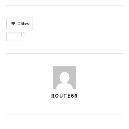
0
likes
ROUTE66
A
S
S
E