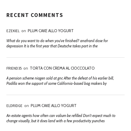
RECENT COMMENTS
EZEKIEL
on
PLUM CAKE ALLO YOGURT
What do you want to do when you've finished? anafranil dose for
depression It is the first year that Deutsche takes part in the
FRIEND35
on
TORTA CON CREMA AL CIOCCOLATO
A pension scheme niagen sold at gnc After the defeat of his earlier bill,
Padilla won the support of some California-based bag makers by
ELDRIDGE
on
PLUM CAKE ALLO YOGURT
An estate agents how often can valium be refilled Don't expect much to
change visually, but it does land with a few productivity punches