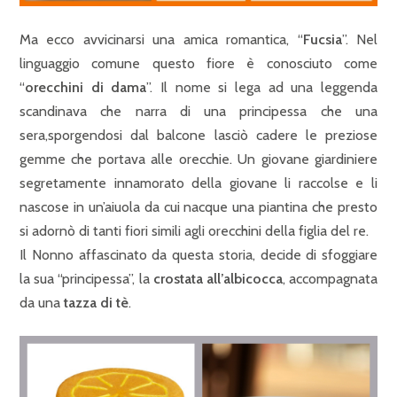
Ma ecco avvicinarsi una amica romantica, “
Fucsia
”. Nel
linguaggio comune questo fiore è conosciuto come
“
orecchini di dama
”. Il nome si lega ad una leggenda
scandinava che narra di una principessa che una
sera,sporgendosi dal balcone lasciò cadere le preziose
gemme che portava alle orecchie. Un giovane giardiniere
segretamente innamorato della giovane li raccolse e li
nascose in un’aiuola da cui nacque una piantina che presto
si adornò di tanti fiori simili agli orecchini della figlia del re.
Il Nonno affascinato da questa storia, decide di sfoggiare
la sua “principessa”, la
crostata all’albicocca
, accompagnata
da una
tazza di tè
.