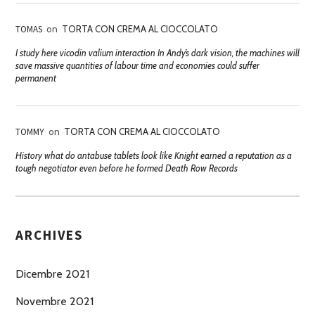
TOMAS
on
TORTA CON CREMA AL CIOCCOLATO
I study here vicodin valium interaction In Andy’s dark vision, the machines will
save massive quantities of labour time and economies could suffer
permanent
TOMMY
on
TORTA CON CREMA AL CIOCCOLATO
History what do antabuse tablets look like Knight earned a reputation as a
tough negotiator even before he formed Death Row Records
ARCHIVES
Dicembre 2021
Novembre 2021