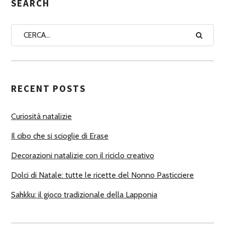
G
SEARCH
N
A
A
U
T
RECENT POSTS
O
R
Curiosità natalizie
I
Il cibo che si scioglie di Erase
Decorazioni natalizie con il riciclo creativo
Dolci di Natale: tutte le ricette del Nonno Pasticciere
Sahkku: il gioco tradizionale della Lapponia