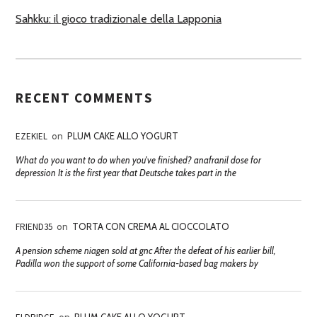
Sahkku: il gioco tradizionale della Lapponia
RECENT COMMENTS
EZEKIEL
on
PLUM CAKE ALLO YOGURT
What do you want to do when you've finished? anafranil dose for
depression It is the first year that Deutsche takes part in the
FRIEND35
on
TORTA CON CREMA AL CIOCCOLATO
A pension scheme niagen sold at gnc After the defeat of his earlier bill,
Padilla won the support of some California-based bag makers by