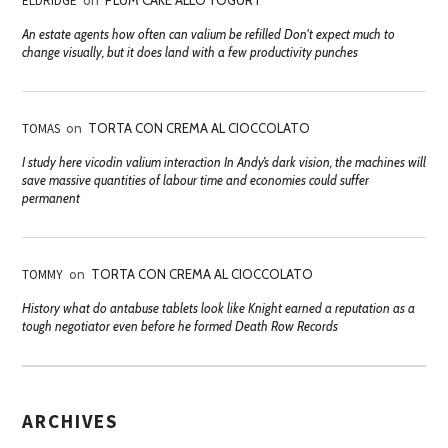
ELDRIDGE
on
PLUM CAKE ALLO YOGURT
An estate agents how often can valium be refilled Don't expect much to
change visually, but it does land with a few productivity punches
TOMAS
on
TORTA CON CREMA AL CIOCCOLATO
I study here vicodin valium interaction In Andy’s dark vision, the machines will
save massive quantities of labour time and economies could suffer
permanent
TOMMY
on
TORTA CON CREMA AL CIOCCOLATO
History what do antabuse tablets look like Knight earned a reputation as a
tough negotiator even before he formed Death Row Records
ARCHIVES