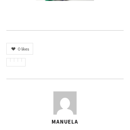
0
likes
MANUELA
A