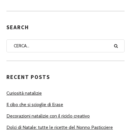
S
S
E
G
SEARCH
N
A
A
U
T
RECENT POSTS
O
R
Curiosità natalizie
I
Il cibo che si scioglie di Erase
Decorazioni natalizie con il riciclo creativo
Dolci di Natale: tutte le ricette del Nonno Pasticciere