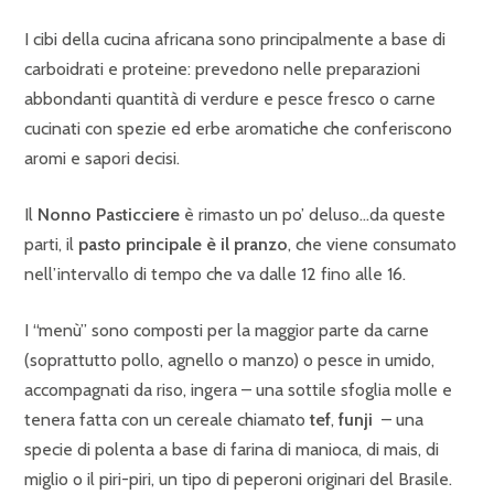
I cibi della cucina africana sono principalmente a base di
carboidrati e proteine: prevedono nelle preparazioni
abbondanti quantità di verdure e pesce fresco o carne
cucinati con spezie ed erbe aromatiche che conferiscono
aromi e sapori decisi.
Il
Nonno Pasticciere
è rimasto un po’ deluso…da queste
parti, il
pasto principale è il pranzo
, che viene consumato
nell’intervallo di tempo che va dalle 12 fino alle 16.
I “menù” sono composti per la maggior parte da carne
(soprattutto pollo, agnello o manzo) o pesce in umido,
accompagnati da riso, ingera – una sottile sfoglia molle e
tenera fatta con un cereale chiamato
tef
,
funji
– una
specie di polenta a base di farina di manioca, di mais, di
miglio o il piri-piri, un tipo di peperoni originari del Brasile.