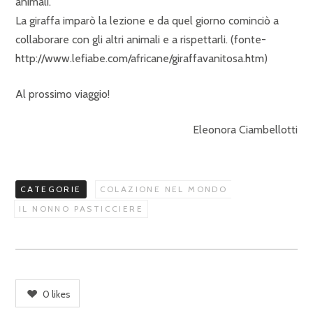
animali.
La giraffa imparò la lezione e da quel giorno cominciò a
collaborare con gli altri animali e a rispettarli. (fonte-
http://www.lefiabe.com/africane/giraffavanitosa.htm)
Al prossimo viaggio!
Eleonora Ciambellotti
CATEGORIE
COLAZIONE NEL MONDO
IL NONNO PASTICCIERE
0
likes