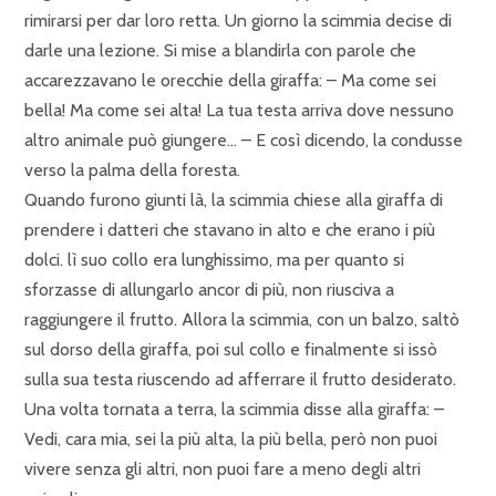
rimirarsi per dar loro retta. Un giorno la scimmia decise di
darle una lezione. Si mise a blandirla con parole che
accarezzavano le orecchie della giraffa: – Ma come sei
bella! Ma come sei alta! La tua testa arriva dove nessuno
altro animale può giungere… – E così dicendo, la condusse
verso la palma della foresta.
Quando furono giunti là, la scimmia chiese alla giraffa di
prendere i datteri che stavano in alto e che erano i più
dolci. lì suo collo era lunghissimo, ma per quanto si
sforzasse di allungarlo ancor di più, non riusciva a
raggiungere il frutto. Allora la scimmia, con un balzo, saltò
sul dorso della giraffa, poi sul collo e finalmente si issò
sulla sua testa riuscendo ad afferrare il frutto desiderato.
Una volta tornata a terra, la scimmia disse alla giraffa: –
Vedi, cara mia, sei la più alta, la più bella, però non puoi
vivere senza gli altri, non puoi fare a meno degli altri