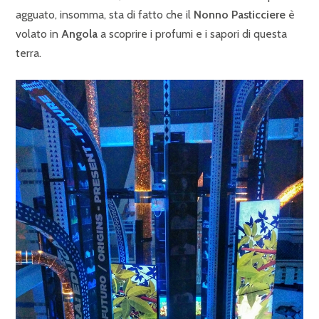
agguato, insomma, sta di fatto che il
Nonno Pasticciere
è
volato in
Angola
a scoprire i profumi e i sapori di questa
terra.