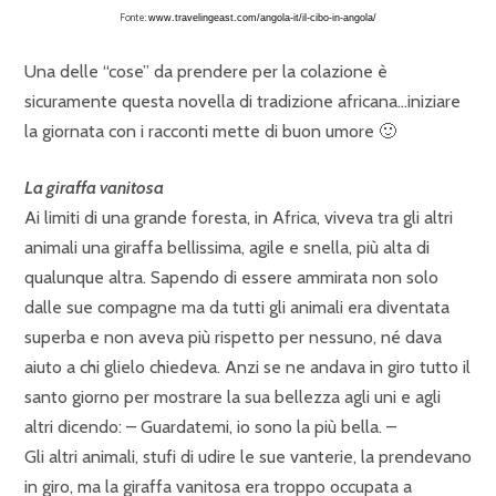
Fonte:
www.travelingeast.com/angola-it/il-cibo-in-angola/
Una delle “cose” da prendere per la colazione è
sicuramente questa novella di tradizione africana…iniziare
la giornata con i racconti mette di buon umore 🙂
La giraffa vanitosa
Ai limiti di una grande foresta, in Africa, viveva tra gli altri
animali una giraffa bellissima, agile e snella, più alta di
qualunque altra. Sapendo di essere ammirata non solo
dalle sue compagne ma da tutti gli animali era diventata
superba e non aveva più rispetto per nessuno, né dava
aiuto a chi glielo chiedeva. Anzi se ne andava in giro tutto il
santo giorno per mostrare la sua bellezza agli uni e agli
altri dicendo: – Guardatemi, io sono la più bella. –
Gli altri animali, stufi di udire le sue vanterie, la prendevano
in giro, ma la giraffa vanitosa era troppo occupata a