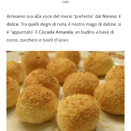
Calulù
Arriviamo ora alla voce del menù “preferita” dal
Nonno
: il
dolce
. Tra quelli degni di nota, il nostro mago di delizie, si
è “appuntato” il
Cocada Amarela
, un budino a base di
cocco, zucchero e tuorli d”uovo.