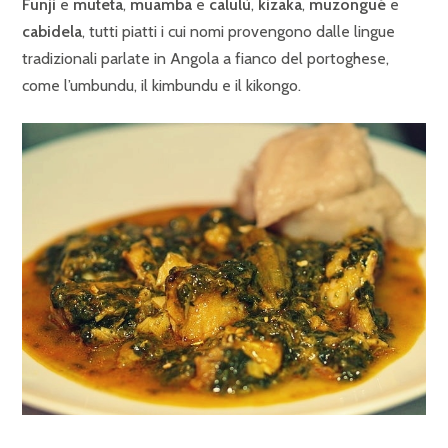
Funji
e
muteta
,
muamba
e
calulù
,
kizaka
,
muzongué
e
cabidela
, tutti piatti i cui nomi provengono dalle lingue
tradizionali parlate in Angola a fianco del portoghese,
come l’umbundu, il kimbundu e il kikongo.