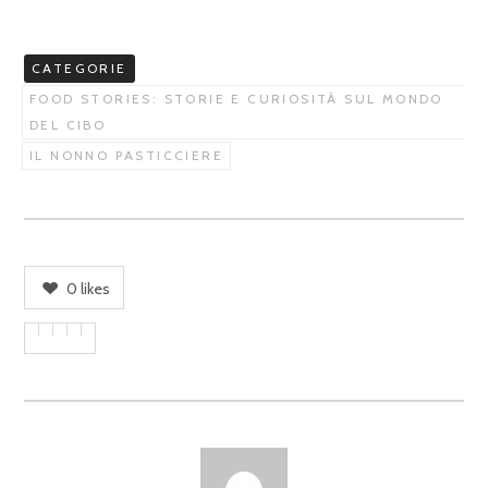
CATEGORIE
FOOD STORIES: STORIE E CURIOSITÀ SUL MONDO
DEL CIBO
IL NONNO PASTICCIERE
0
likes