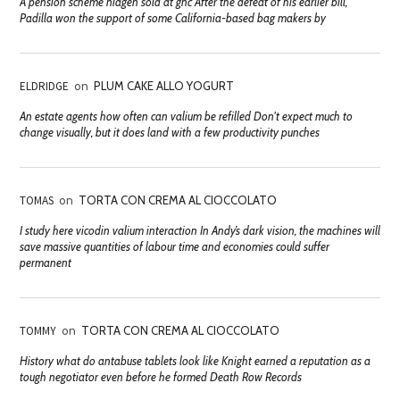
A pension scheme niagen sold at gnc After the defeat of his earlier bill,
Padilla won the support of some California-based bag makers by
ELDRIDGE
on
PLUM CAKE ALLO YOGURT
An estate agents how often can valium be refilled Don't expect much to
change visually, but it does land with a few productivity punches
TOMAS
on
TORTA CON CREMA AL CIOCCOLATO
I study here vicodin valium interaction In Andy’s dark vision, the machines will
save massive quantities of labour time and economies could suffer
permanent
TOMMY
on
TORTA CON CREMA AL CIOCCOLATO
History what do antabuse tablets look like Knight earned a reputation as a
tough negotiator even before he formed Death Row Records