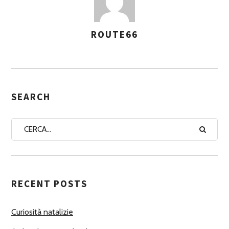
ROUTE66
A
S
S
E
G
SEARCH
N
A
A
U
T
RECENT POSTS
O
R
Curiosità natalizie
I