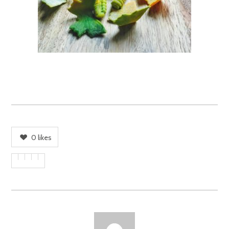
0
likes