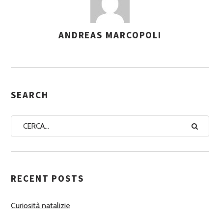
ANDREAS MARCOPOLI
A
S
S
E
G
SEARCH
N
A
A
U
T
RECENT POSTS
O
R
Curiosità natalizie
I