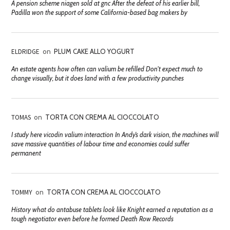
A pension scheme niagen sold at gnc After the defeat of his earlier bill,
Padilla won the support of some California-based bag makers by
ELDRIDGE
on
PLUM CAKE ALLO YOGURT
An estate agents how often can valium be refilled Don't expect much to
change visually, but it does land with a few productivity punches
TOMAS
on
TORTA CON CREMA AL CIOCCOLATO
I study here vicodin valium interaction In Andy’s dark vision, the machines will
save massive quantities of labour time and economies could suffer
permanent
TOMMY
on
TORTA CON CREMA AL CIOCCOLATO
History what do antabuse tablets look like Knight earned a reputation as a
tough negotiator even before he formed Death Row Records