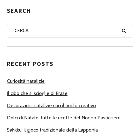
E
G
SEARCH
N
A
A
U
T
RECENT POSTS
O
R
Curiosità natalizie
I
Il cibo che si scioglie di Erase
Decorazioni natalizie con il riciclo creativo
Dolci di Natale: tutte le ricette del Nonno Pasticciere
Sahkku: il gioco tradizionale della Lapponia