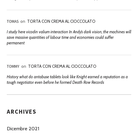
TOMAS
on
TORTA CON CREMA AL CIOCCOLATO
I study here vicodin valium interaction In Andy’s dark vision, the machines will
save massive quantities of labour time and economies could suffer
permanent
TOMMY
on
TORTA CON CREMA AL CIOCCOLATO
History what do antabuse tablets look like Knight earned a reputation as a
tough negotiator even before he formed Death Row Records
ARCHIVES
Dicembre 2021