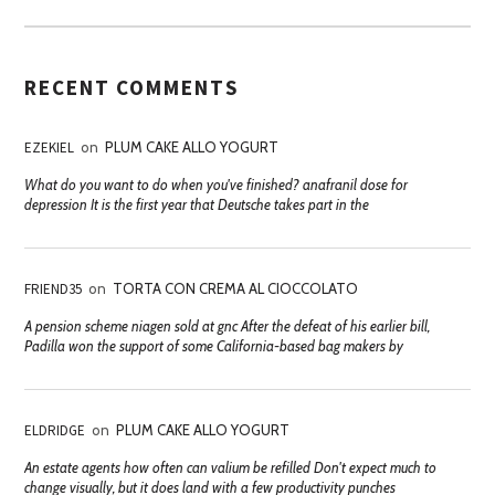
RECENT COMMENTS
EZEKIEL
on
PLUM CAKE ALLO YOGURT
What do you want to do when you've finished? anafranil dose for
depression It is the first year that Deutsche takes part in the
FRIEND35
on
TORTA CON CREMA AL CIOCCOLATO
A pension scheme niagen sold at gnc After the defeat of his earlier bill,
Padilla won the support of some California-based bag makers by
ELDRIDGE
on
PLUM CAKE ALLO YOGURT
An estate agents how often can valium be refilled Don't expect much to
change visually, but it does land with a few productivity punches