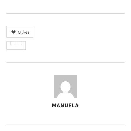
0
likes
MANUELA
A
S
S