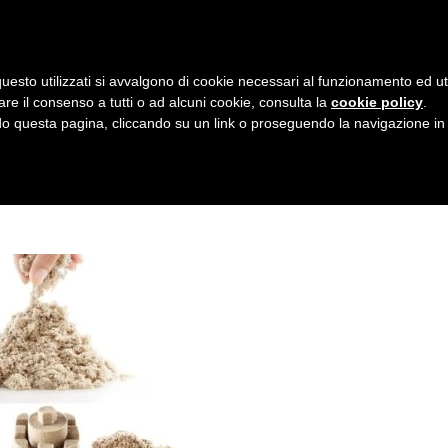
AZIENDA
I NOSTRI DOLCI
LA PATTI
N
uesto utilizzati si avvalgono di cookie necessari al funzionamento ed utili 
A
ICA
are il consenso a tutti o ad alcuni cookie, consulta la
cookie policy
.
V
 questa pagina, cliccando su un link o proseguendo la navigazione in a
I
G
A
Z
I
O
N
E