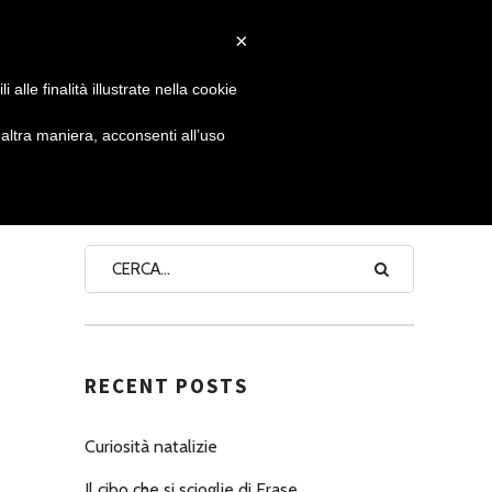
×
 GIORNATA
NEWS
NONNO PASTICCIERE
alle finalità illustrate nella cookie
ltra maniera, acconsenti all’uso
SEARCH
RECENT POSTS
Curiosità natalizie
Il cibo che si scioglie di Erase