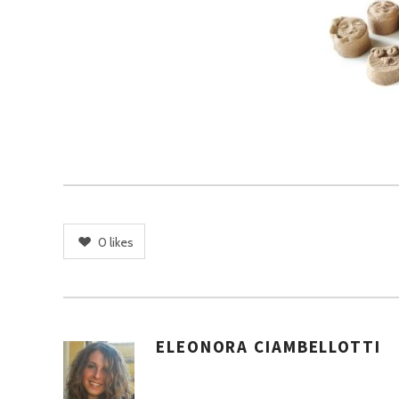
0
likes
ELEONORA CIAMBELLOTTI
A
S