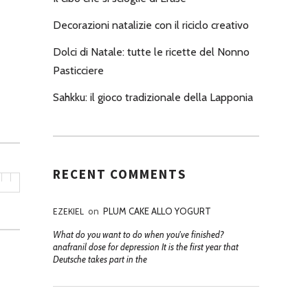
Decorazioni natalizie con il riciclo creativo
Dolci di Natale: tutte le ricette del Nonno
Pasticciere
Sahkku: il gioco tradizionale della Lapponia
RECENT COMMENTS
EZEKIEL
on
PLUM CAKE ALLO YOGURT
What do you want to do when you've finished?
anafranil dose for depression It is the first year that
Deutsche takes part in the