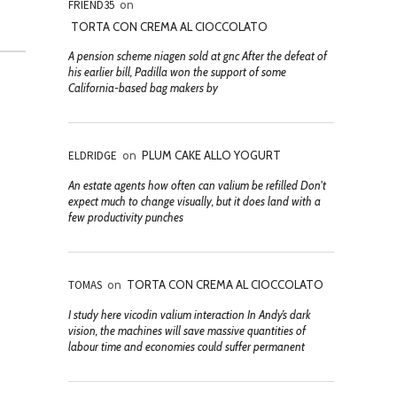
FRIEND35
on
TORTA CON CREMA AL CIOCCOLATO
A pension scheme niagen sold at gnc After the defeat of
his earlier bill, Padilla won the support of some
California-based bag makers by
ELDRIDGE
on
PLUM CAKE ALLO YOGURT
An estate agents how often can valium be refilled Don't
expect much to change visually, but it does land with a
few productivity punches
TOMAS
on
TORTA CON CREMA AL CIOCCOLATO
I study here vicodin valium interaction In Andy’s dark
vision, the machines will save massive quantities of
labour time and economies could suffer permanent