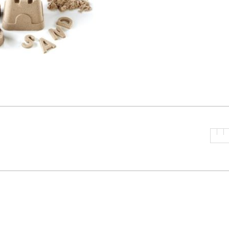
P
R
I
N
C
I
P
A
L
E