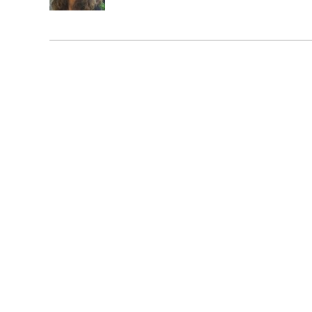
S
E
G
N
A
A
U
T
O
R
I