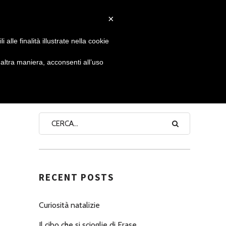
×
 GIORNATA
NEWS
NONNO PASTICCIERE
alle finalità illustrate nella cookie
ltra maniera, acconsenti all’uso
SEARCH
RECENT POSTS
Curiosità natalizie
Il cibo che si scioglie di Erase