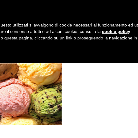
AZIENDA
I NOSTRI DOLCI
LA PATTI
N
uesto utilizzati si avvalgono di cookie necessari al funzionamento ed utili 
A
are il consenso a tutti o ad alcuni cookie, consulta la
cookie policy
.
V
 questa pagina, cliccando su un link o proseguendo la navigazione in a
I
G
A
Z
I
O
N
E