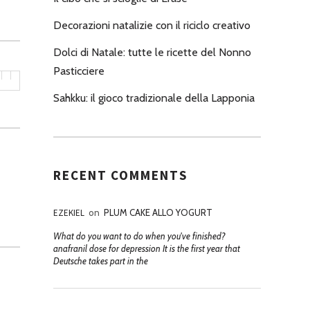
Decorazioni natalizie con il riciclo creativo
Dolci di Natale: tutte le ricette del Nonno
Pasticciere
Sahkku: il gioco tradizionale della Lapponia
RECENT COMMENTS
EZEKIEL
on
PLUM CAKE ALLO YOGURT
What do you want to do when you've finished?
anafranil dose for depression It is the first year that
Deutsche takes part in the