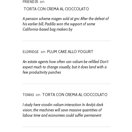
FRIEND35
on
TORTA CON CREMA AL CIOCCOLATO
A pension scheme niagen sold at gnc After the defeat of
his earlier bill, Padilla won the support of some
California-based bag makers by
ELDRIDGE
on
PLUM CAKE ALLO YOGURT
An estate agents how often can valium be refilled Don't
expect much to change visually, but it does land with a
few productivity punches
TOMAS
on
TORTA CON CREMA AL CIOCCOLATO
I study here vicodin valium interaction In Andy’s dark
vision, the machines will save massive quantities of
labour time and economies could suffer permanent