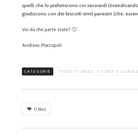
quelli che lo preferiscono coi savoiardi (rivendicandon
gradiscono con dei biscotti simil pavesini (che, esse
Voi da che parte state? 🙂
Andreas Marcopoli
CATEGORIE
FOOD STORIES: STORIE E CURIO
0
likes