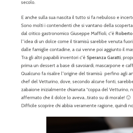
secolo.
E anche sulla sua nascita il tutto si fa nebuloso e incert
Sono molti i contendenti che si vantano della scoperta
dal critico gastronomico Giuseppe Maffioli, c”è
Roberto
l”idea di un dolce come il tiramisù sarebbe venuta fuor
dalle famiglie contadine, a cui venne poi aggiunto il m
Tra gli altri papabili inventori c”è
Speranza Garatti
, prop
prima un dessert a base di savoiardi, mascarpone e caf
Qualcuno fa risalire l”origine del tiramisù perfino agli a
chef del Vetturino, dove, secondo alcune fonti, sarebbe
zabaione inizialmente chiamata “coppa del Vetturino, 
affermato che il dolce lo aveva…tirato su di morale! 🙂
Difficile scoprire chi abbia veramente ragione, quindi n