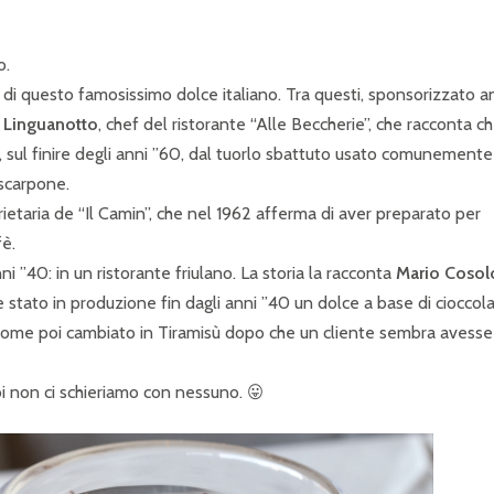
o.
 di questo famosissimo dolce italiano. Tra questi, sponsorizzato 
 Linguanotto
, chef del ristorante “Alle Beccherie”, che racconta c
i, sul finire degli anni ”60, dal tuorlo sbattuto usato comunemente
ascarpone.
rietaria de “Il Camin”, che nel 1962 afferma di aver preparato per
fè.
nni ”40: in un ristorante friulano. La storia la racconta
Mario Cosol
 stato in produzione fin dagli anni ”40 un dolce a base di cioccol
nome poi cambiato in Tiramisù dopo che un cliente sembra avesse
oi non ci schieriamo con nessuno. 😛