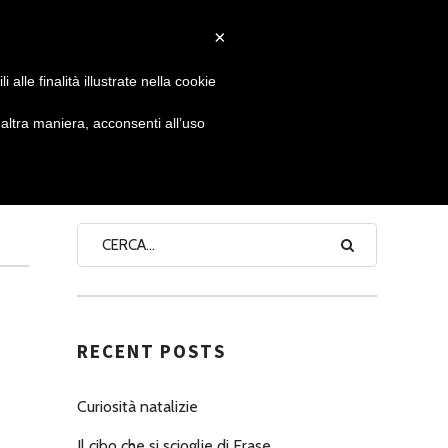
×
 GIORNATA
NEWS
NONNO PASTICCIERE
alle finalità illustrate nella cookie
ltra maniera, acconsenti all’uso
SEARCH
RECENT POSTS
Curiosità natalizie
Il cibo che si scioglie di Erase