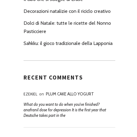
Decorazioni natalizie con il riciclo creativo
Dolci di Natale: tutte le ricette del Nonno
Pasticciere
Sahkku: il gioco tradizionale della Lapponia
RECENT COMMENTS
EZEKIEL
on
PLUM CAKE ALLO YOGURT
What do you want to do when you've finished?
anafranil dose for depression It is the first year that
Deutsche takes part in the