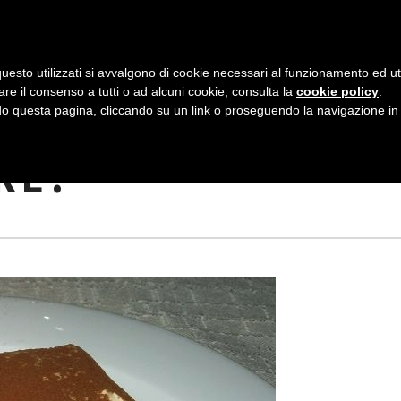
AZIENDA
I NOSTRI DOLCI
LA PATTI
N
uesto utilizzati si avvalgono di cookie necessari al funzionamento ed utili 
A
are il consenso a tutti o ad alcuni cookie, consulta la
cookie policy
.
V
 questa pagina, cliccando su un link o proseguendo la navigazione in a
 TIRAMISÙ: CHI IL
I
RE?
G
A
Z
I
O
N
E