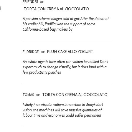
FRIEND35
on
i
TORTA CON CREMA AL CIOCCOLATO
A pension scheme niagen sold at gnc After the defeat of
his earlier bill, Padilla won the support of some
California-based bag makers by
ELDRIDGE
on
PLUM CAKE ALLO YOGURT
An estate agents how often can valium be refilled Don't
expect much to change visually, but it does land with a
few productivity punches
TOMAS
on
TORTA CON CREMA AL CIOCCOLATO
I study here vicodin valium interaction In Andy’s dark
vision, the machines will save massive quantities of
labour time and economies could suffer permanent