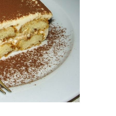
P
R
I
N
C
I
P
A
L
E