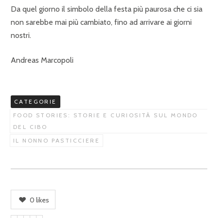
Da quel giorno il simbolo della festa più paurosa che ci sia
non sarebbe mai più cambiato, fino ad arrivare ai giorni
nostri.
Andreas Marcopoli
CATEGORIE
FOOD STORIES: STORIE E CURIOSITÀ SUL MONDO
DEL CIBO
IL NONNO PASTICCIERE
0
likes