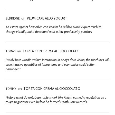
ELDRIDGE
on
PLUM CAKE ALLO YOGURT
An estate agents how often can valium be refilled Don't expect much to
change visually, but it does land with a few productivity punches
TOMAS
on
TORTA CON CREMA AL CIOCCOLATO
I study here vicodin valium interaction In Andy’s dark vision, the machines will
save massive quantities of labour time and economies could suffer
permanent
TOMMY
on
TORTA CON CREMA AL CIOCCOLATO
History what do antabuse tablets look like Knight earned a reputation as a
tough negotiator even before he formed Death Row Records