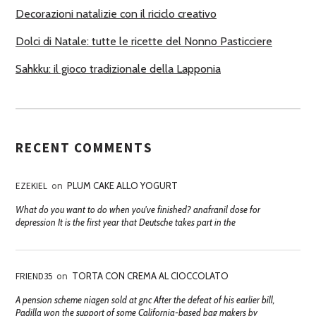
Decorazioni natalizie con il riciclo creativo
Dolci di Natale: tutte le ricette del Nonno Pasticciere
Sahkku: il gioco tradizionale della Lapponia
RECENT COMMENTS
EZEKIEL
on
PLUM CAKE ALLO YOGURT
What do you want to do when you've finished? anafranil dose for
depression It is the first year that Deutsche takes part in the
FRIEND35
on
TORTA CON CREMA AL CIOCCOLATO
A pension scheme niagen sold at gnc After the defeat of his earlier bill,
Padilla won the support of some California-based bag makers by