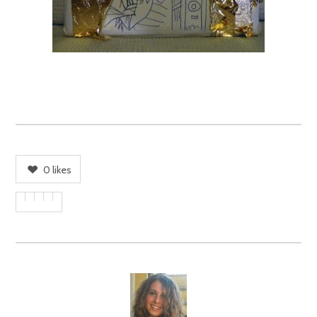
0
likes