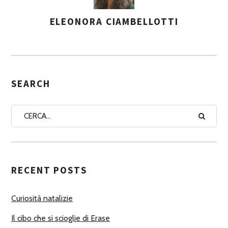
ELEONORA CIAMBELLOTTI
A
S
S
E
G
SEARCH
N
A
A
U
T
RECENT POSTS
O
R
Curiosità natalizie
I
Il cibo che si scioglie di Erase