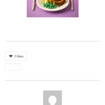
0
likes