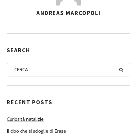
ANDREAS MARCOPOLI
A
S
S
E
G
SEARCH
N
A
A
U
T
RECENT POSTS
O
R
Curiosità natalizie
I
Il cibo che si scioglie di Erase