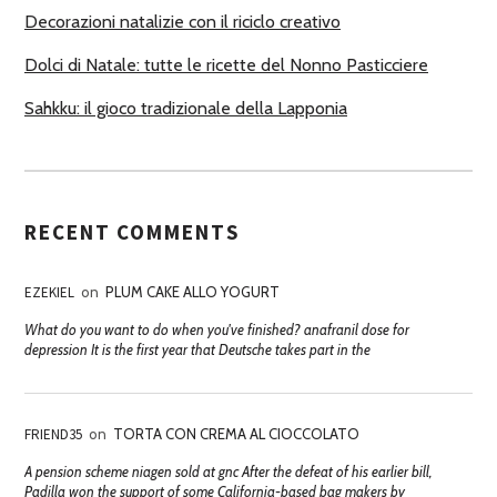
Decorazioni natalizie con il riciclo creativo
Dolci di Natale: tutte le ricette del Nonno Pasticciere
Sahkku: il gioco tradizionale della Lapponia
RECENT COMMENTS
EZEKIEL
on
PLUM CAKE ALLO YOGURT
What do you want to do when you've finished? anafranil dose for
depression It is the first year that Deutsche takes part in the
FRIEND35
on
TORTA CON CREMA AL CIOCCOLATO
A pension scheme niagen sold at gnc After the defeat of his earlier bill,
Padilla won the support of some California-based bag makers by