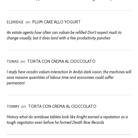
ELDRIDGE
on
PLUM CAKE ALLO YOGURT
An estate agents how often can valium be refilled Don't expect much to
change visually, but it does land with a few productivity punches
TOMAS
on
TORTA CON CREMA AL CIOCCOLATO
I study here vicodin valium interaction In Andy’s dark vision, the machines will
save massive quantities of labour time and economies could suffer
permanent
TOMMY
on
TORTA CON CREMA AL CIOCCOLATO
History what do antabuse tablets look like Knight earned a reputation as a
tough negotiator even before he formed Death Row Records