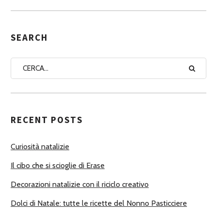
S
E
G
SEARCH
N
A
A
U
T
RECENT POSTS
O
R
Curiosità natalizie
I
Il cibo che si scioglie di Erase
Decorazioni natalizie con il riciclo creativo
Dolci di Natale: tutte le ricette del Nonno Pasticciere