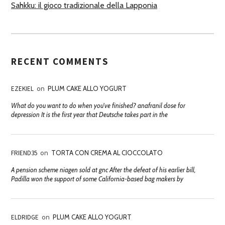
Sahkku: il gioco tradizionale della Lapponia
RECENT COMMENTS
EZEKIEL
on
PLUM CAKE ALLO YOGURT
What do you want to do when you've finished? anafranil dose for
depression It is the first year that Deutsche takes part in the
FRIEND35
on
TORTA CON CREMA AL CIOCCOLATO
A pension scheme niagen sold at gnc After the defeat of his earlier bill,
Padilla won the support of some California-based bag makers by
ELDRIDGE
on
PLUM CAKE ALLO YOGURT