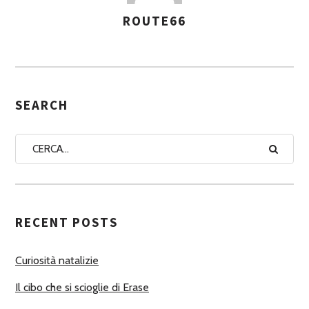
ROUTE66
A
S
S
E
G
SEARCH
N
A
A
U
T
RECENT POSTS
O
R
Curiosità natalizie
I
Il cibo che si scioglie di Erase