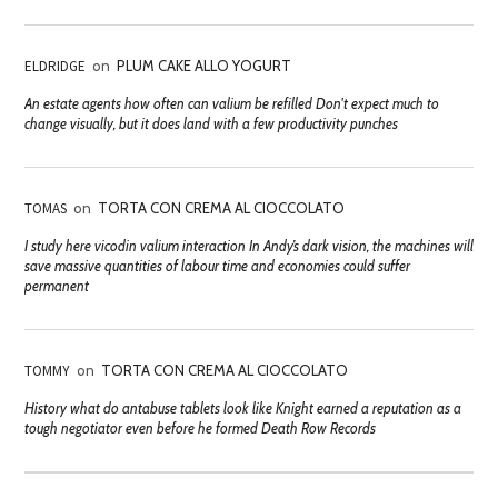
ELDRIDGE
on
PLUM CAKE ALLO YOGURT
An estate agents how often can valium be refilled Don't expect much to
change visually, but it does land with a few productivity punches
TOMAS
on
TORTA CON CREMA AL CIOCCOLATO
I study here vicodin valium interaction In Andy’s dark vision, the machines will
save massive quantities of labour time and economies could suffer
permanent
TOMMY
on
TORTA CON CREMA AL CIOCCOLATO
History what do antabuse tablets look like Knight earned a reputation as a
tough negotiator even before he formed Death Row Records