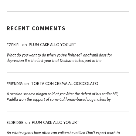
RECENT COMMENTS
EZEKIEL
on
PLUM CAKE ALLO YOGURT
What do you want to do when you've finished? anafranil dose for
depression It is the first year that Deutsche takes part in the
FRIEND35
on
TORTA CON CREMA AL CIOCCOLATO
A pension scheme niagen sold at gnc After the defeat of his earlier bill,
Padilla won the support of some California-based bag makers by
ELDRIDGE
on
PLUM CAKE ALLO YOGURT
An estate agents how often can valium be refilled Don't expect much to