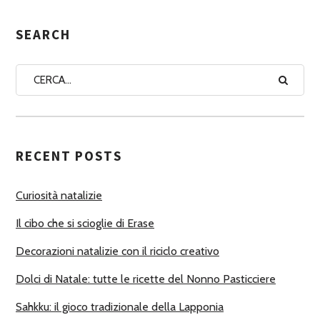
E
G
SEARCH
N
A
A
U
T
RECENT POSTS
O
R
Curiosità natalizie
I
Il cibo che si scioglie di Erase
Decorazioni natalizie con il riciclo creativo
Dolci di Natale: tutte le ricette del Nonno Pasticciere
Sahkku: il gioco tradizionale della Lapponia