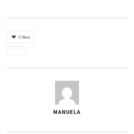
0
likes
MANUELA
A
S
S