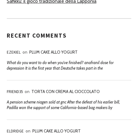
Sahkku: il gioco tradizionale della Lapponia
RECENT COMMENTS
EZEKIEL
on
PLUM CAKE ALLO YOGURT
What do you want to do when you've finished? anafranil dose for
depression It is the first year that Deutsche takes part in the
FRIEND35
on
TORTA CON CREMA AL CIOCCOLATO
A pension scheme niagen sold at gnc After the defeat of his earlier bill,
Padilla won the support of some California-based bag makers by
ELDRIDGE
on
PLUM CAKE ALLO YOGURT