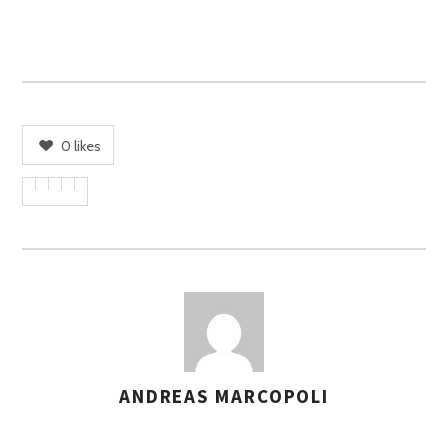
0
likes
ANDREAS MARCOPOLI
A
S