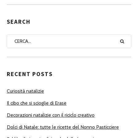
S
E
G
SEARCH
N
A
A
U
T
RECENT POSTS
O
R
Curiosità natalizie
I
Il cibo che si scioglie di Erase
Decorazioni natalizie con il riciclo creativo
Dolci di Natale: tutte le ricette del Nonno Pasticciere