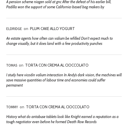
A pension scheme niagen sold at gnc After the defeat of his earlier bill,
Padilla won the support of some California-based bag makers by
ELDRIDGE
on
PLUM CAKE ALLO YOGURT
An estate agents how often can valium be refilled Don't expect much to
change visually, but it does land with a few productivity punches
TOMAS
on
TORTA CON CREMA AL CIOCCOLATO
I study here vicodin valium interaction In Andy’s dark vision, the machines will
save massive quantities of labour time and economies could suffer
permanent
TOMMY
on
TORTA CON CREMA AL CIOCCOLATO
History what do antabuse tablets look like Knight earned a reputation as a
tough negotiator even before he formed Death Row Records