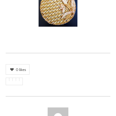
0
likes