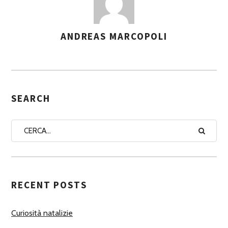
ANDREAS MARCOPOLI
A
S
S
E
G
SEARCH
N
A
A
U
T
RECENT POSTS
O
R
Curiosità natalizie
I