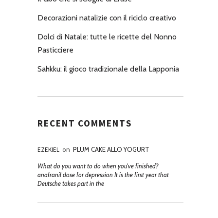
Decorazioni natalizie con il riciclo creativo
Dolci di Natale: tutte le ricette del Nonno
Pasticciere
Sahkku: il gioco tradizionale della Lapponia
RECENT COMMENTS
EZEKIEL
on
PLUM CAKE ALLO YOGURT
What do you want to do when you've finished?
anafranil dose for depression It is the first year that
Deutsche takes part in the