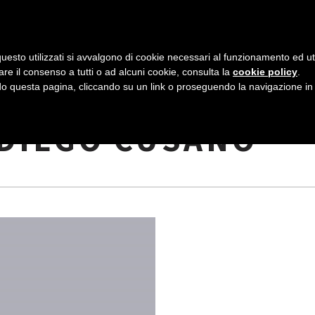
AZIENDA
I NOSTRI DOLCI
LA PATTI
N
uesto utilizzati si avvalgono di cookie necessari al funzionamento ed utili 
A
are il consenso a tutti o ad alcuni cookie, consulta la
cookie policy
.
V
 questa pagina, cliccando su un link o proseguendo la navigazione in a
 IMMAGINI
I
 DIEGO CUSANO
G
A
Z
I
O
N
E