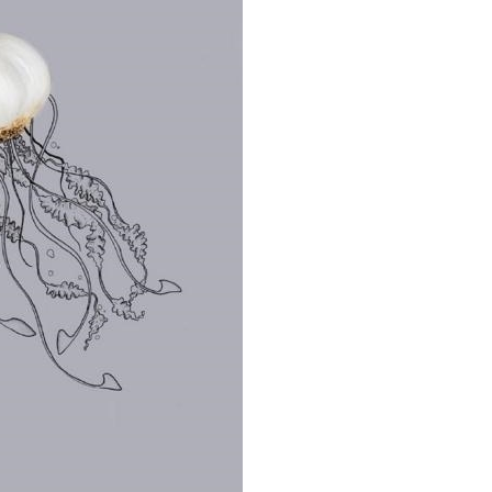
P
R
I
N
C
I
P
A
L
E