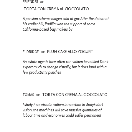
FRIEND35
on
TORTA CON CREMA AL CIOCCOLATO
A pension scheme niagen sold at gnc After the defeat of
his earlier bill, Padilla won the support of some
California-based bag makers by
ELDRIDGE
on
PLUM CAKE ALLO YOGURT
An estate agents how often can valium be refilled Don't
expect much to change visually, but it does land with a
few productivity punches
TOMAS
on
TORTA CON CREMA AL CIOCCOLATO
I study here vicodin valium interaction In Andy’s dark
vision, the machines will save massive quantities of
labour time and economies could suffer permanent