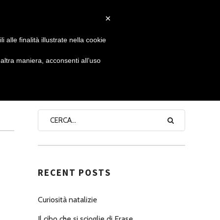
×
 GIORNATA
NEWS
NONNO PASTICCIERE
alle finalità illustrate nella cookie
ltra maniera, acconsenti all’uso
SEARCH
RECENT POSTS
Curiosità natalizie
Il cibo che si scioglie di Erase