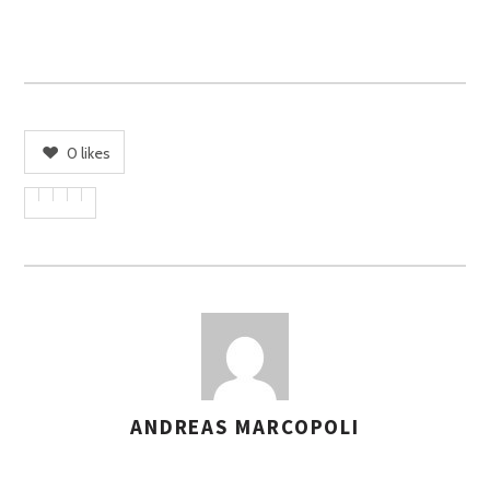
0
likes
ANDREAS MARCOPOLI
A
S