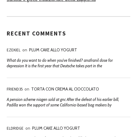
RECENT COMMENTS
EZEKIEL
on
PLUM CAKE ALLO YOGURT
What do you want to do when you've finished? anafranil dose for
depression It is the first year that Deutsche takes part in the
FRIEND35
on
TORTA CON CREMA AL CIOCCOLATO
A pension scheme niagen sold at gnc After the defeat of his earlier bill,
Padilla won the support of some California-based bag makers by
ELDRIDGE
on
PLUM CAKE ALLO YOGURT