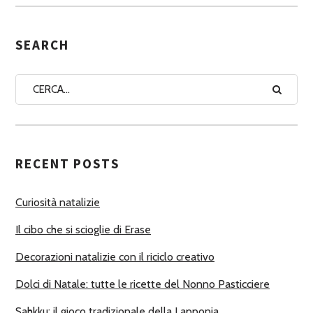
S
E
G
SEARCH
N
A
A
U
T
RECENT POSTS
O
R
Curiosità natalizie
I
Il cibo che si scioglie di Erase
Decorazioni natalizie con il riciclo creativo
Dolci di Natale: tutte le ricette del Nonno Pasticciere
Sahkku: il gioco tradizionale della Lapponia