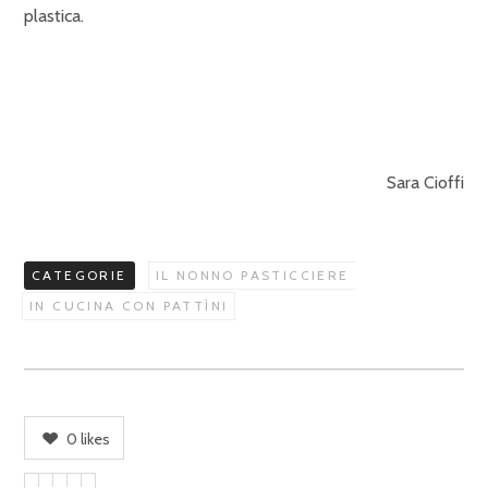
plastica.
Sara Cioffi
CATEGORIE
IL NONNO PASTICCIERE
IN CUCINA CON PATTÌNI
0
likes