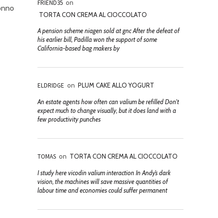
FRIEND35
on
onno
TORTA CON CREMA AL CIOCCOLATO
A pension scheme niagen sold at gnc After the defeat of
his earlier bill, Padilla won the support of some
California-based bag makers by
ELDRIDGE
on
PLUM CAKE ALLO YOGURT
An estate agents how often can valium be refilled Don't
expect much to change visually, but it does land with a
few productivity punches
TOMAS
on
TORTA CON CREMA AL CIOCCOLATO
I study here vicodin valium interaction In Andy’s dark
vision, the machines will save massive quantities of
labour time and economies could suffer permanent