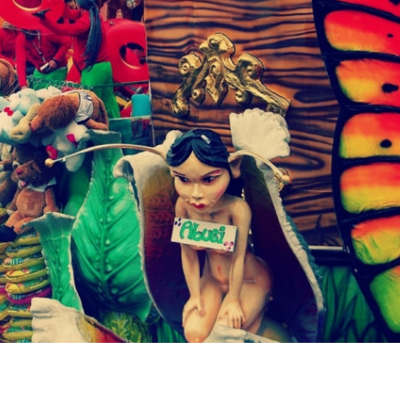
P
R
I
N
C
I
P
A
L
E