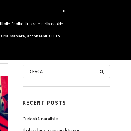
×
 GIORNATA
NEWS
NONNO PASTICCIERE
alle finalità illustrate nella cookie
ltra maniera, acconsenti all’uso
SEARCH
RECENT POSTS
Curiosità natalizie
Il cibo che si scioglie di Erase