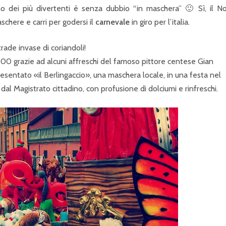
no dei più divertenti è senza dubbio “in maschera” 🙂 Sì, il N
schere e carri per godersi il
carnevale
in giro per l’italia.
trade invase di coriandoli!
1600 grazie ad alcuni affreschi del famoso pittore centese Gian
resentato «il Berlingaccio», una maschera locale, in una festa nel
al Magistrato cittadino, con profusione di dolciumi e rinfreschi.