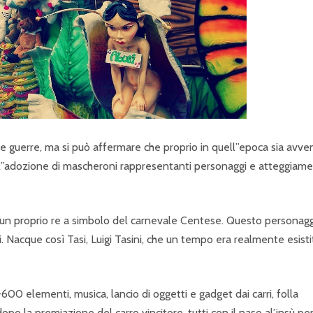
le guerre, ma si può affermare che proprio in quell”epoca sia avve
i all”adozione di mascheroni rappresentanti personaggi e atteggiame
re un proprio re a simbolo del carnevale Centese. Questo personag
. Nacque così Tasi, Luigi Tasini, che un tempo era realmente esisti
-600 elementi, musica, lancio di oggetti e gadget dai carri, folla
 la premiazione del carro vincitore, tutti con il naso al’insù pe