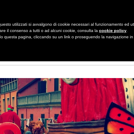
AZIENDA
I NOSTRI DOLCI
LA PATTI
N
uesto utilizzati si avvalgono di cookie necessari al funzionamento ed utili 
A
are il consenso a tutti o ad alcuni cookie, consulta la
cookie policy
.
V
 questa pagina, cliccando su un link o proseguendo la navigazione in a
RNEVALE!
I
G
A
Z
I
O
N
E