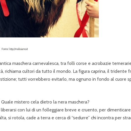
Fonte: http://molisiamo.it
, antica maschera carnevalesca, tra folli corse e acrobazie temerarie
richiama cultori da tutto il mondo. La figura caprina, il tridente f
rstizione; tutti vorrebbero evitarlo, ma ognuno in fondo al cuore s
? Quale mistero cela dietro la nera maschera?
liberarsi con lui di un folleggiare breve e cruento, per dimenticare
ta, si rotola, cade a terra e cerca di “sedurre” chi incontra per stra