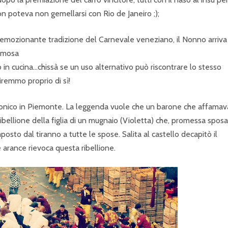
on poteva non gemellarsi con Rio de Janeiro ;);
l’emozionante tradizione del Carnevale veneziano, il Nonno arriva
famosa
o in cucina…chissà se un uso alternativo può riscontrare lo stesso
iremmo proprio di sì!
eonico in Piemonte. La leggenda vuole che un barone che affamav
ribellione della figlia di un mugnaio (Violetta) che, promessa sposa
posto dal tiranno a tutte le spose. Salita al castello decapitò il
 arance rievoca questa ribellione.