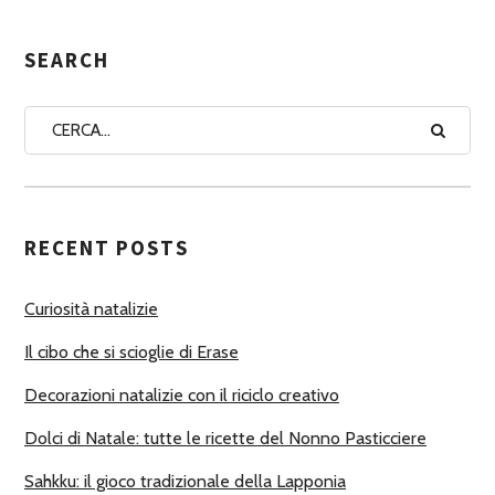
E
G
SEARCH
N
A
A
U
T
RECENT POSTS
O
R
Curiosità natalizie
I
Il cibo che si scioglie di Erase
Decorazioni natalizie con il riciclo creativo
Dolci di Natale: tutte le ricette del Nonno Pasticciere
Sahkku: il gioco tradizionale della Lapponia