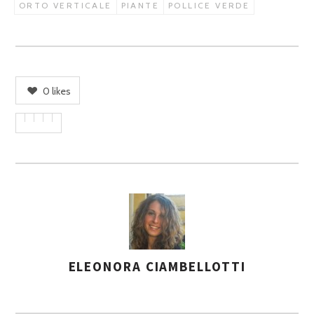
ORTO VERTICALE
PIANTE
POLLICE VERDE
0
likes
ELEONORA CIAMBELLOTTI
A
S
S