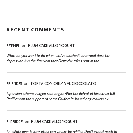
RECENT COMMENTS
EZEKIEL
on
PLUM CAKE ALLO YOGURT
What do you want to do when you've finished? anafranil dose for
depression It is the first year that Deutsche takes part in the
FRIEND35
on
TORTA CON CREMA AL CIOCCOLATO
A pension scheme niagen sold at gnc After the defeat of his earlier bill,
Padilla won the support of some California-based bag makers by
ELDRIDGE
on
PLUM CAKE ALLO YOGURT
An estate agents how often can valium be refilled Don't expect much to