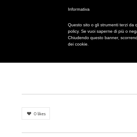
Informativa
Questo sito o gli strumenti terzi da q
policy. Se vuoi saperne di più o neg
Chiudendo questo banner, scorrendo
dei cookie.
0
likes