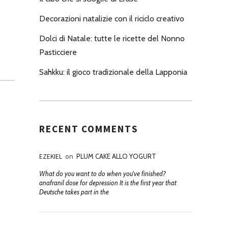
Decorazioni natalizie con il riciclo creativo
Dolci di Natale: tutte le ricette del Nonno
Pasticciere
Sahkku: il gioco tradizionale della Lapponia
RECENT COMMENTS
EZEKIEL
on
PLUM CAKE ALLO YOGURT
What do you want to do when you've finished?
anafranil dose for depression It is the first year that
Deutsche takes part in the