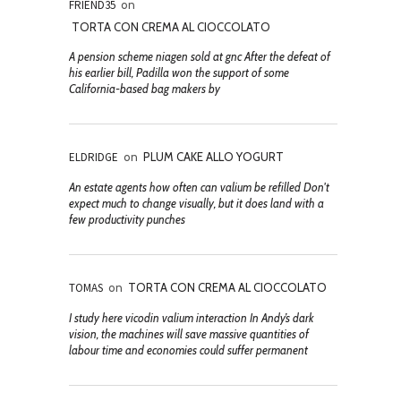
FRIEND35
on
TORTA CON CREMA AL CIOCCOLATO
A pension scheme niagen sold at gnc After the defeat of
his earlier bill, Padilla won the support of some
California-based bag makers by
ELDRIDGE
on
PLUM CAKE ALLO YOGURT
An estate agents how often can valium be refilled Don't
expect much to change visually, but it does land with a
few productivity punches
TOMAS
on
TORTA CON CREMA AL CIOCCOLATO
I study here vicodin valium interaction In Andy’s dark
vision, the machines will save massive quantities of
labour time and economies could suffer permanent