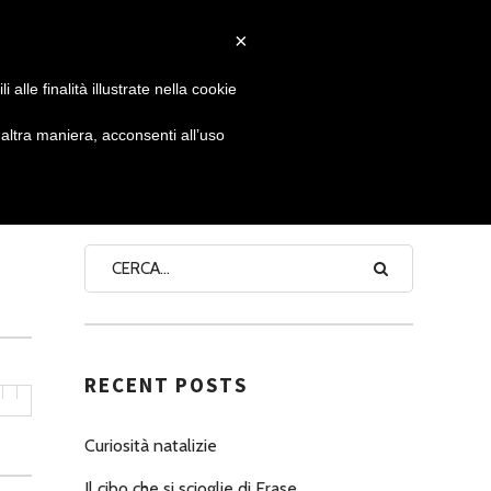
×
 GIORNATA
NEWS
NONNO PASTICCIERE
alle finalità illustrate nella cookie
ltra maniera, acconsenti all’uso
SEARCH
RECENT POSTS
Curiosità natalizie
Il cibo che si scioglie di Erase