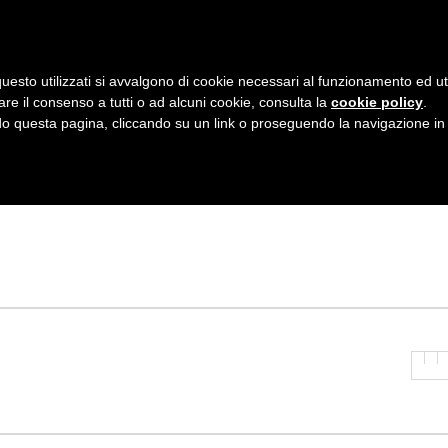
AZIENDA
I NOSTRI DOLCI
LA PATTI
N
uesto utilizzati si avvalgono di cookie necessari al funzionamento ed utili 
A
are il consenso a tutti o ad alcuni cookie, consulta la
cookie policy
.
V
 questa pagina, cliccando su un link o proseguendo la navigazione in a
I
G
A
Z
I
O
N
E