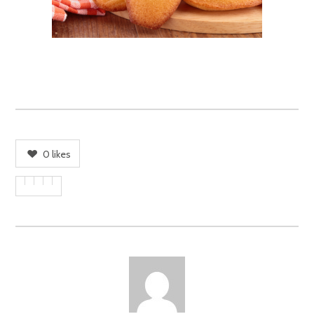
0
likes