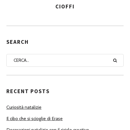
CIOFFI
A
S
S
E
G
SEARCH
N
A
A
U
T
RECENT POSTS
O
R
Curiosità natalizie
I
Il cibo che si scioglie di Erase
Decorazioni natalizie con il riciclo creativo