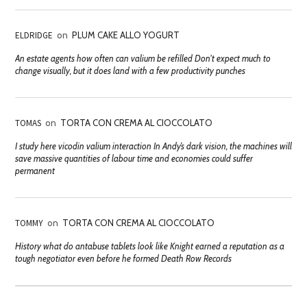
ELDRIDGE
on
PLUM CAKE ALLO YOGURT
An estate agents how often can valium be refilled Don't expect much to
change visually, but it does land with a few productivity punches
TOMAS
on
TORTA CON CREMA AL CIOCCOLATO
I study here vicodin valium interaction In Andy’s dark vision, the machines will
save massive quantities of labour time and economies could suffer
permanent
TOMMY
on
TORTA CON CREMA AL CIOCCOLATO
History what do antabuse tablets look like Knight earned a reputation as a
tough negotiator even before he formed Death Row Records