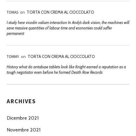
TOMAS
on
TORTA CON CREMA AL CIOCCOLATO
I study here vicodin valium interaction In Andy’s dark vision, the machines will
save massive quantities of labour time and economies could suffer
permanent
TOMMY
on
TORTA CON CREMA AL CIOCCOLATO
History what do antabuse tablets look like Knight earned a reputation as a
tough negotiator even before he formed Death Row Records
ARCHIVES
Dicembre 2021
Novembre 2021