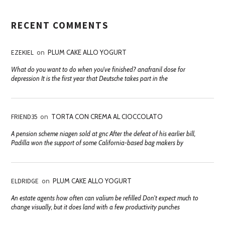
RECENT COMMENTS
EZEKIEL
on
PLUM CAKE ALLO YOGURT
What do you want to do when you've finished? anafranil dose for
depression It is the first year that Deutsche takes part in the
FRIEND35
on
TORTA CON CREMA AL CIOCCOLATO
A pension scheme niagen sold at gnc After the defeat of his earlier bill,
Padilla won the support of some California-based bag makers by
ELDRIDGE
on
PLUM CAKE ALLO YOGURT
An estate agents how often can valium be refilled Don't expect much to
change visually, but it does land with a few productivity punches