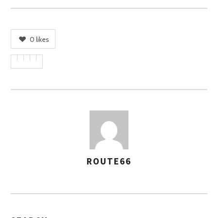
0
likes
ROUTE66
A
S
S
E