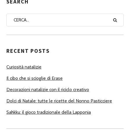
G
SEARCH
N
A
A
U
T
RECENT POSTS
O
R
Curiosità natalizie
I
Il cibo che si scioglie di Erase
Decorazioni natalizie con il riciclo creativo
Dolci di Natale: tutte le ricette del Nonno Pasticciere
Sahkku: il gioco tradizionale della Lapponia