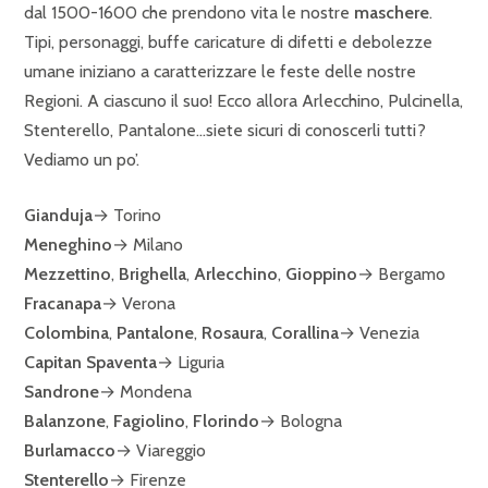
dal 1500-1600 che prendono vita le nostre
maschere
.
Tipi, personaggi, buffe caricature di difetti e debolezze
umane iniziano a caratterizzare le feste delle nostre
Regioni. A ciascuno il suo! Ecco allora Arlecchino, Pulcinella,
Stenterello, Pantalone…siete sicuri di conoscerli tutti?
Vediamo un po’.
Gianduja
→ Torino
Meneghino
→ Milano
Mezzettino
,
Brighella
,
Arlecchino
,
Gioppino
→ Bergamo
Fracanapa
→ Verona
Colombina
,
Pantalone
,
Rosaura
,
Corallina
→ Venezia
Capitan Spaventa
→ Liguria
Sandrone
→ Mondena
Balanzone
,
Fagiolino
,
Florindo
→ Bologna
Burlamacco
→ Viareggio
Stenterello
→ Firenze