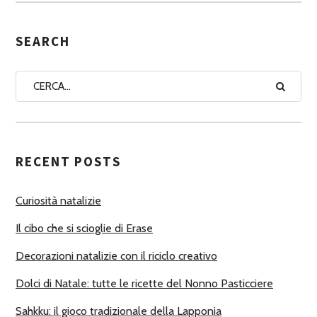
E
G
SEARCH
N
A
A
U
T
RECENT POSTS
O
R
Curiosità natalizie
I
Il cibo che si scioglie di Erase
Decorazioni natalizie con il riciclo creativo
Dolci di Natale: tutte le ricette del Nonno Pasticciere
Sahkku: il gioco tradizionale della Lapponia