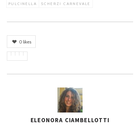
PULCINELLA
SCHERZI CARNEVALE
0
likes
ELEONORA CIAMBELLOTTI
A
S
S