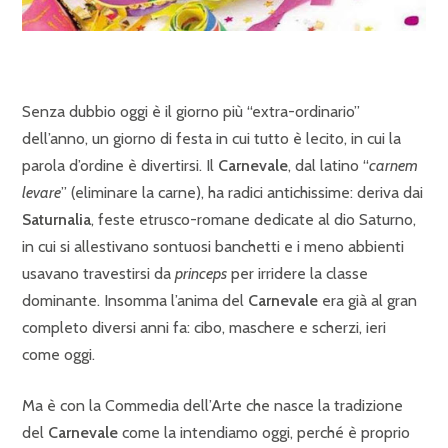
Senza dubbio oggi è il giorno più “extra-ordinario”
dell’anno, un giorno di festa in cui tutto è lecito, in cui la
parola d’ordine è divertirsi. Il
Carnevale
, dal latino “
carnem
levare
” (eliminare la carne), ha radici antichissime: deriva dai
Saturnalia
, feste etrusco-romane dedicate al dio Saturno,
in cui si allestivano sontuosi banchetti e i meno abbienti
usavano travestirsi da
princeps
per irridere la classe
dominante. Insomma l’anima del
Carnevale
era già al gran
completo diversi anni fa: cibo, maschere e scherzi, ieri
come oggi.
Ma è con la Commedia dell’Arte che nasce la tradizione
del
Carnevale
come la intendiamo oggi, perché è proprio