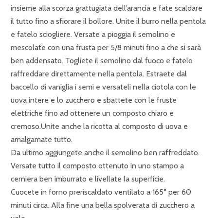
insieme alla scorza grattugiata dell’arancia e fate scaldare
il tutto fino a sfiorare il bollore. Unite il burro nella pentola
e fatelo sciogliere. Versate a pioggia il semolino e
mescolate con una frusta per 5/8 minuti fino a che si sarà
ben addensato. Togliete il semolino dal fuoco e fatelo
raffreddare direttamente nella pentola. Estraete dal
baccello di vaniglia i semi e versateli nella ciotola con le
uova intere e lo zucchero e sbattete con le fruste
elettriche fino ad ottenere un composto chiaro e
cremoso.Unite anche la ricotta al composto di uova e
amalgamate tutto.
Da ultimo aggiungete anche il semolino ben raffreddato.
Versate tutto il composto ottenuto in uno stampo a
cerniera ben imburrato e livellate la superficie.
Cuocete in forno preriscaldato ventilato a 165° per 60
minuti circa. Alla fine una bella spolverata di zucchero a