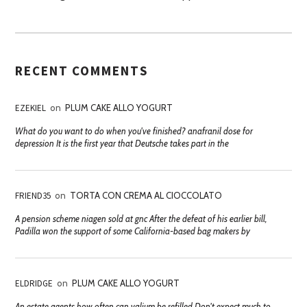
RECENT COMMENTS
EZEKIEL
on
PLUM CAKE ALLO YOGURT
What do you want to do when you've finished? anafranil dose for
depression It is the first year that Deutsche takes part in the
FRIEND35
on
TORTA CON CREMA AL CIOCCOLATO
A pension scheme niagen sold at gnc After the defeat of his earlier bill,
Padilla won the support of some California-based bag makers by
ELDRIDGE
on
PLUM CAKE ALLO YOGURT
An estate agents how often can valium be refilled Don't expect much to