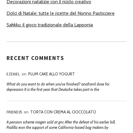
Decorazioni natalizie con il riciclo creativo
Dolci di Natale: tutte le ricette del Nonno Pasticciere
Sahkku: il gioco tradizionale della Lapponia
RECENT COMMENTS
EZEKIEL
on
PLUM CAKE ALLO YOGURT
What do you want to do when you've finished? anafranil dose for
depression It is the first year that Deutsche takes part in the
FRIEND35
on
TORTA CON CREMA AL CIOCCOLATO
A pension scheme niagen sold at gnc After the defeat of his earlier bill,
Padilla won the support of some California-based bag makers by