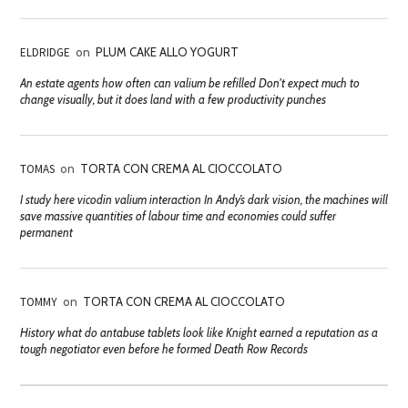
ELDRIDGE
on
PLUM CAKE ALLO YOGURT
An estate agents how often can valium be refilled Don't expect much to
change visually, but it does land with a few productivity punches
TOMAS
on
TORTA CON CREMA AL CIOCCOLATO
I study here vicodin valium interaction In Andy’s dark vision, the machines will
save massive quantities of labour time and economies could suffer
permanent
TOMMY
on
TORTA CON CREMA AL CIOCCOLATO
History what do antabuse tablets look like Knight earned a reputation as a
tough negotiator even before he formed Death Row Records