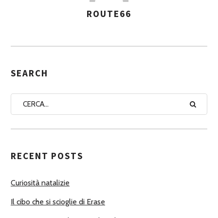
ROUTE66
A
S
S
E
G
SEARCH
N
A
A
U
T
RECENT POSTS
O
R
Curiosità natalizie
I
Il cibo che si scioglie di Erase