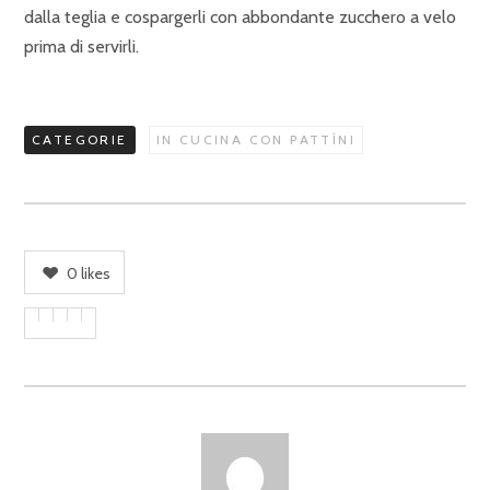
dalla teglia e cospargerli con abbondante zucchero a velo
prima di servirli.
CATEGORIE
IN CUCINA CON PATTÌNI
0
likes