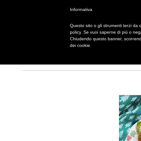
Informativa
Questo sito o gli strumenti terzi da q
MUFFIN-DONUT
policy. Se vuoi saperne di più o neg
Chiudendo questo banner, scorrendo
CANNELLA
dei cookie.