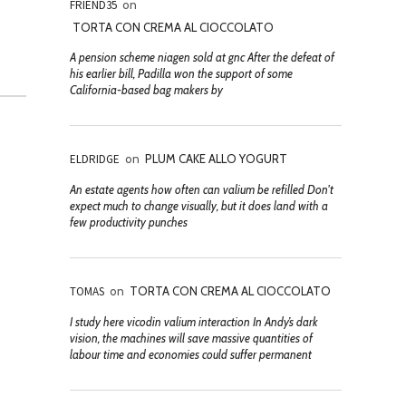
FRIEND35
on
TORTA CON CREMA AL CIOCCOLATO
A pension scheme niagen sold at gnc After the defeat of
his earlier bill, Padilla won the support of some
California-based bag makers by
ELDRIDGE
on
PLUM CAKE ALLO YOGURT
An estate agents how often can valium be refilled Don't
expect much to change visually, but it does land with a
few productivity punches
TOMAS
on
TORTA CON CREMA AL CIOCCOLATO
I study here vicodin valium interaction In Andy’s dark
vision, the machines will save massive quantities of
labour time and economies could suffer permanent