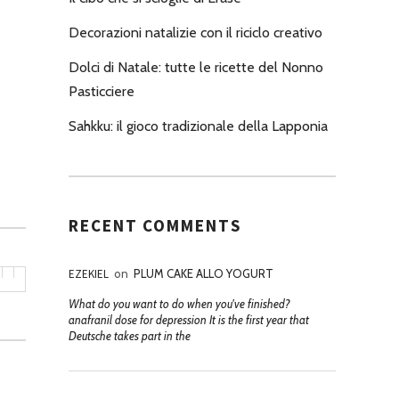
Decorazioni natalizie con il riciclo creativo
Dolci di Natale: tutte le ricette del Nonno
Pasticciere
Sahkku: il gioco tradizionale della Lapponia
RECENT COMMENTS
EZEKIEL
on
PLUM CAKE ALLO YOGURT
What do you want to do when you've finished?
anafranil dose for depression It is the first year that
Deutsche takes part in the