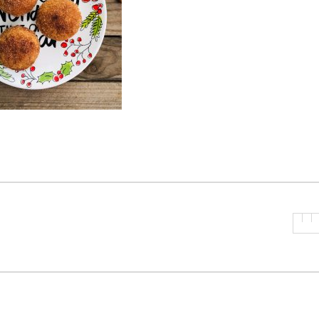
P
R
I
N
C
I
P
A
L
E