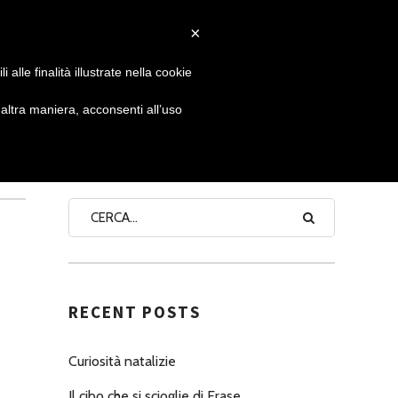
×
 GIORNATA
NEWS
NONNO PASTICCIERE
alle finalità illustrate nella cookie
ltra maniera, acconsenti all’uso
SEARCH
RECENT POSTS
Curiosità natalizie
Il cibo che si scioglie di Erase