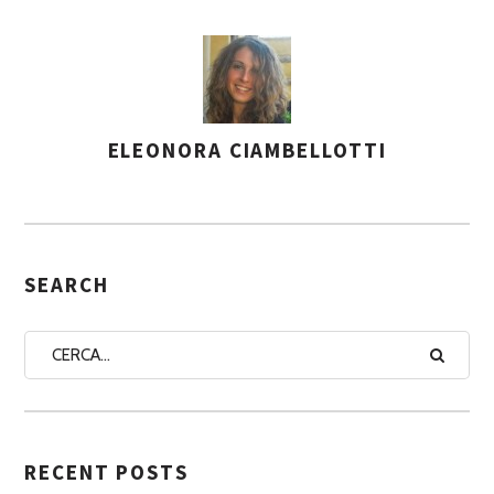
ELEONORA CIAMBELLOTTI
A
S
S
E
G
SEARCH
N
A
A
U
T
RECENT POSTS
O