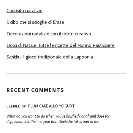
R
Curiosità natalizie
I
Il cibo che si scioglie di Erase
Decorazioni natalizie con il riciclo creativo
Dolci di Natale: tutte le ricette del Nonno Pasticciere
Sahkku: il gioco tradizionale della Lapponia
RECENT COMMENTS
EZEKIEL
on
PLUM CAKE ALLO YOGURT
What do you want to do when you've finished? anafranil dose for
depression It is the first year that Deutsche takes part in the