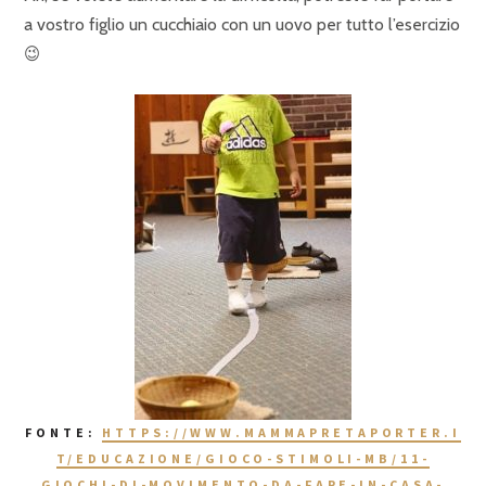
a vostro figlio un cucchiaio con un uovo per tutto l’esercizio
😉
FONTE:
HTTPS://WWW.MAMMAPRETAPORTER.I
T/EDUCAZIONE/GIOCO-STIMOLI-MB/11-
GIOCHI-DI-MOVIMENTO-DA-FARE-IN-CASA-