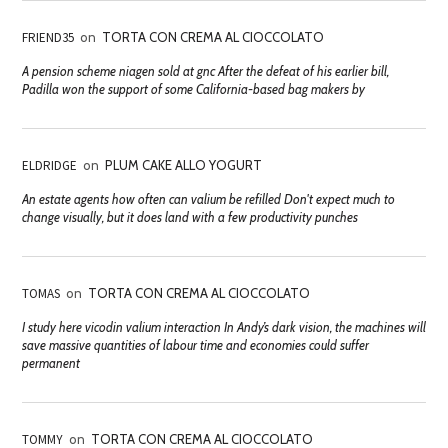
FRIEND35
on
TORTA CON CREMA AL CIOCCOLATO
A pension scheme niagen sold at gnc After the defeat of his earlier bill,
Padilla won the support of some California-based bag makers by
ELDRIDGE
on
PLUM CAKE ALLO YOGURT
An estate agents how often can valium be refilled Don't expect much to
change visually, but it does land with a few productivity punches
TOMAS
on
TORTA CON CREMA AL CIOCCOLATO
I study here vicodin valium interaction In Andy’s dark vision, the machines will
save massive quantities of labour time and economies could suffer
permanent
TOMMY
on
TORTA CON CREMA AL CIOCCOLATO