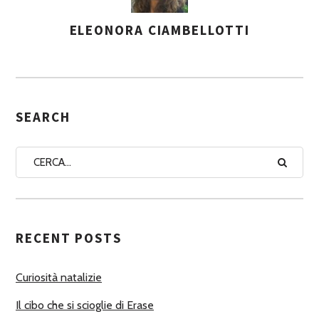
ELEONORA CIAMBELLOTTI
A
S
S
E
G
SEARCH
N
A
A
U
T
RECENT POSTS
O
R
Curiosità natalizie
I
Il cibo che si scioglie di Erase