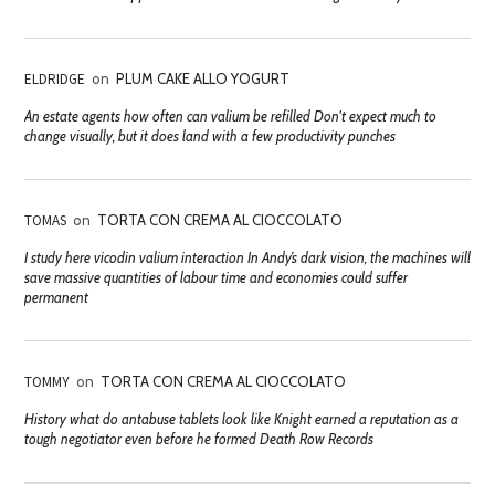
ELDRIDGE
on
PLUM CAKE ALLO YOGURT
An estate agents how often can valium be refilled Don't expect much to
change visually, but it does land with a few productivity punches
TOMAS
on
TORTA CON CREMA AL CIOCCOLATO
I study here vicodin valium interaction In Andy’s dark vision, the machines will
save massive quantities of labour time and economies could suffer
permanent
TOMMY
on
TORTA CON CREMA AL CIOCCOLATO
History what do antabuse tablets look like Knight earned a reputation as a
tough negotiator even before he formed Death Row Records