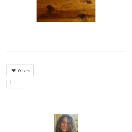
0
likes