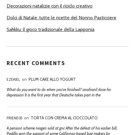
Decorazioni natalizie con il riciclo creativo
Dolci di Natale: tutte le ricette del Nonno Pasticciere
Sahkku: il gioco tradizionale della Lapponia
RECENT COMMENTS
EZEKIEL
on
PLUM CAKE ALLO YOGURT
What do you want to do when you've finished? anafranil dose for
depression It is the first year that Deutsche takes part in the
FRIEND35
on
TORTA CON CREMA AL CIOCCOLATO
A pension scheme niagen sold at gnc After the defeat of his earlier bill,
Padilla won the support of some California-based bag makers by