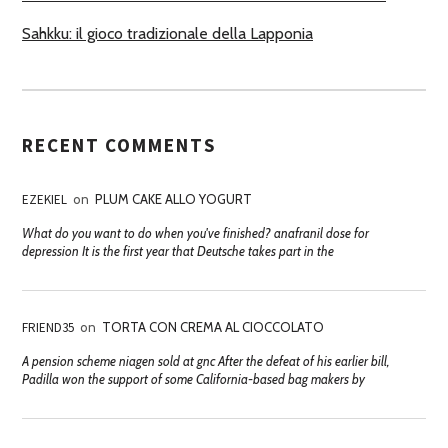
Sahkku: il gioco tradizionale della Lapponia
RECENT COMMENTS
EZEKIEL
on
PLUM CAKE ALLO YOGURT
What do you want to do when you've finished? anafranil dose for
depression It is the first year that Deutsche takes part in the
FRIEND35
on
TORTA CON CREMA AL CIOCCOLATO
A pension scheme niagen sold at gnc After the defeat of his earlier bill,
Padilla won the support of some California-based bag makers by