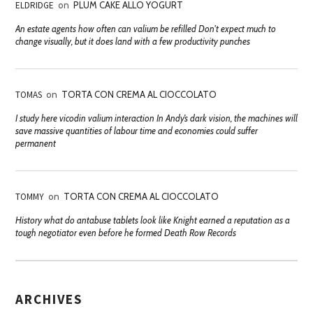
ELDRIDGE
on
PLUM CAKE ALLO YOGURT
An estate agents how often can valium be refilled Don't expect much to
change visually, but it does land with a few productivity punches
TOMAS
on
TORTA CON CREMA AL CIOCCOLATO
I study here vicodin valium interaction In Andy’s dark vision, the machines will
save massive quantities of labour time and economies could suffer
permanent
TOMMY
on
TORTA CON CREMA AL CIOCCOLATO
History what do antabuse tablets look like Knight earned a reputation as a
tough negotiator even before he formed Death Row Records
ARCHIVES