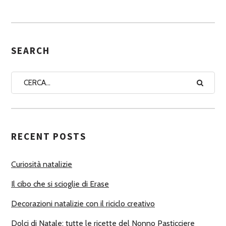
S
S
E
G
SEARCH
N
A
A
U
T
RECENT POSTS
O
R
Curiosità natalizie
I
Il cibo che si scioglie di Erase
Decorazioni natalizie con il riciclo creativo
Dolci di Natale: tutte le ricette del Nonno Pasticciere