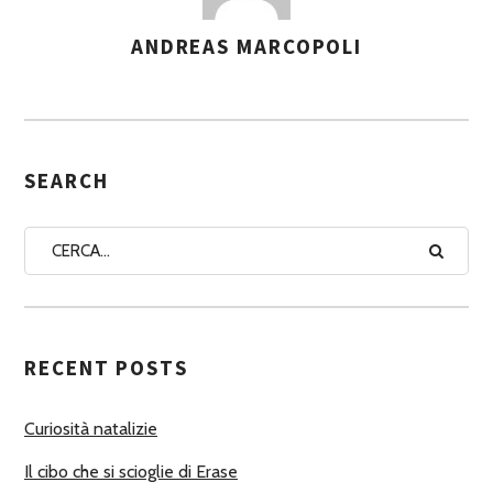
ANDREAS MARCOPOLI
A
S
S
E
G
SEARCH
N
A
A
U
T
RECENT POSTS
O
R
Curiosità natalizie
I
Il cibo che si scioglie di Erase