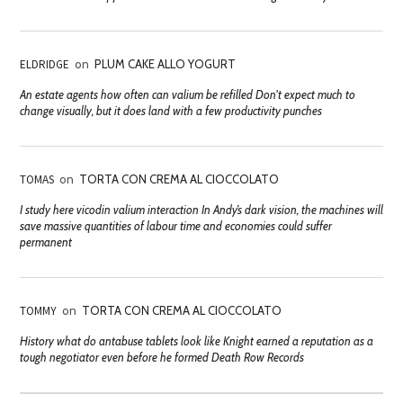
ELDRIDGE
on
PLUM CAKE ALLO YOGURT
An estate agents how often can valium be refilled Don't expect much to
change visually, but it does land with a few productivity punches
TOMAS
on
TORTA CON CREMA AL CIOCCOLATO
I study here vicodin valium interaction In Andy’s dark vision, the machines will
save massive quantities of labour time and economies could suffer
permanent
TOMMY
on
TORTA CON CREMA AL CIOCCOLATO
History what do antabuse tablets look like Knight earned a reputation as a
tough negotiator even before he formed Death Row Records