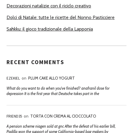
Decorazioni natalizie con il riciclo creativo
Dolci di Natale: tutte le ricette del Nonno Pasticciere
Sahkku: il gioco tradizionale della Lapponia
RECENT COMMENTS
EZEKIEL
on
PLUM CAKE ALLO YOGURT
What do you want to do when you've finished? anafranil dose for
depression It is the first year that Deutsche takes part in the
FRIEND35
on
TORTA CON CREMA AL CIOCCOLATO
A pension scheme niagen sold at gnc After the defeat of his earlier bill,
Padilla won the support of some California-based bag makers by