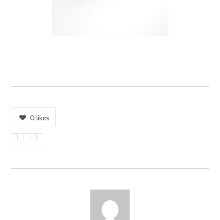
0
likes