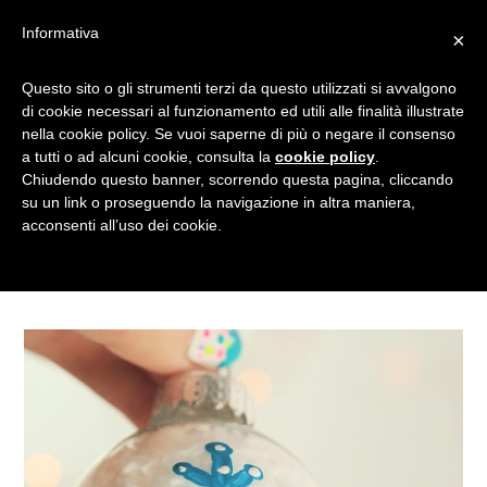
Informativa
×
A NATALE UN MONDO DI
Questo sito o gli strumenti terzi da questo utilizzati si avvalgono
di cookie necessari al funzionamento ed utili alle finalità illustrate
GIOCHI: DALLE
nella cookie policy. Se vuoi saperne di più o negare il consenso
DECORAZIONI FAI DA TE AI
a tutti o ad alcuni cookie, consulta la
cookie policy
.
DIVERTIMENTI PER I PIÙ
Chiudendo questo banner, scorrendo questa pagina, cliccando
su un link o proseguendo la navigazione in altra maniera,
PICCOLI
acconsenti all’uso dei cookie.