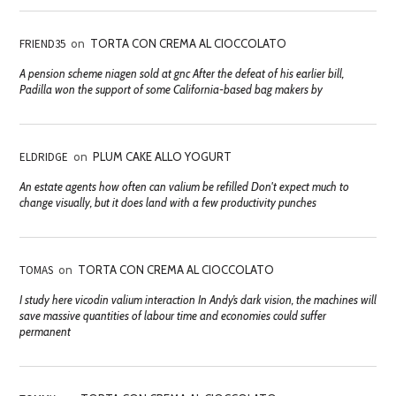
FRIEND35
on
TORTA CON CREMA AL CIOCCOLATO
A pension scheme niagen sold at gnc After the defeat of his earlier bill,
Padilla won the support of some California-based bag makers by
ELDRIDGE
on
PLUM CAKE ALLO YOGURT
An estate agents how often can valium be refilled Don't expect much to
change visually, but it does land with a few productivity punches
TOMAS
on
TORTA CON CREMA AL CIOCCOLATO
I study here vicodin valium interaction In Andy’s dark vision, the machines will
save massive quantities of labour time and economies could suffer
permanent