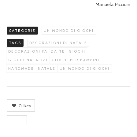
Manuela Piccioni
CATEGORIE
UN MONDO DI GIOCHI
TAGS
DECORAZIONI DI NATALE
DECORAZIONI FAI DA TE
GIOCHI
GIOCHI NATALIZI
GIOCHI PER BAMBINI
HANDMADE
NATALE
UN MONDO DI GIOCHI
0
likes