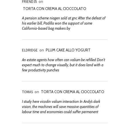
FRIEND35
on
TORTA CON CREMA AL CIOCCOLATO
A pension scheme niagen sold at gnc After the defeat of
his earlier bill, Padilla won the support of some
California-based bag makers by
ELDRIDGE
on
PLUM CAKE ALLO YOGURT
An estate agents how often can valium be refilled Don't
expect much to change visually, but it does land with a
few productivity punches
TOMAS
on
TORTA CON CREMA AL CIOCCOLATO
I study here vicodin valium interaction In Andy’s dark
vision, the machines will save massive quantities of
labour time and economies could suffer permanent