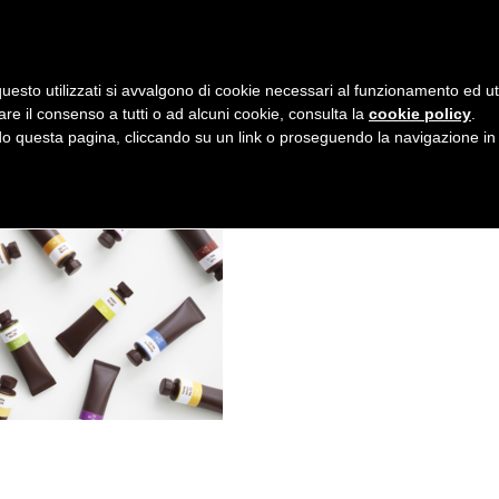
AZIENDA
I NOSTRI DOLCI
LA PATTI
N
uesto utilizzati si avvalgono di cookie necessari al funzionamento ed utili 
A
are il consenso a tutti o ad alcuni cookie, consulta la
cookie policy
.
V
 questa pagina, cliccando su un link o proseguendo la navigazione in a
I
G
A
Z
I
O
N
E