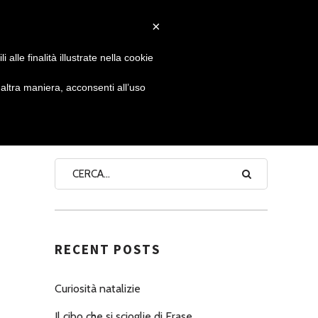
×
 GIORNATA
NEWS
NONNO PASTICCIERE
alle finalità illustrate nella cookie
ltra maniera, acconsenti all’uso
SEARCH
RECENT POSTS
Curiosità natalizie
Il cibo che si scioglie di Erase