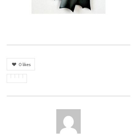
0
likes