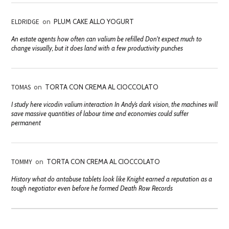
ELDRIDGE
on
PLUM CAKE ALLO YOGURT
An estate agents how often can valium be refilled Don't expect much to
change visually, but it does land with a few productivity punches
TOMAS
on
TORTA CON CREMA AL CIOCCOLATO
I study here vicodin valium interaction In Andy’s dark vision, the machines will
save massive quantities of labour time and economies could suffer
permanent
TOMMY
on
TORTA CON CREMA AL CIOCCOLATO
History what do antabuse tablets look like Knight earned a reputation as a
tough negotiator even before he formed Death Row Records