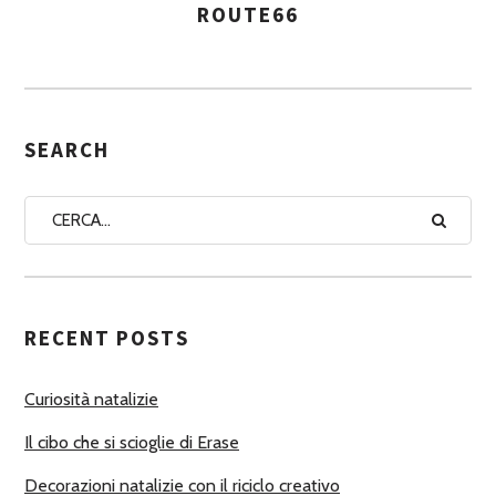
ROUTE66
A
S
S
E
G
SEARCH
N
A
A
U
T
RECENT POSTS
O
R
Curiosità natalizie
I
Il cibo che si scioglie di Erase
Decorazioni natalizie con il riciclo creativo