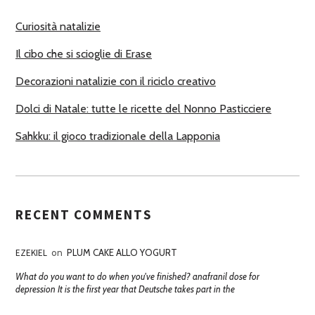
R
Curiosità natalizie
I
Il cibo che si scioglie di Erase
Decorazioni natalizie con il riciclo creativo
Dolci di Natale: tutte le ricette del Nonno Pasticciere
Sahkku: il gioco tradizionale della Lapponia
RECENT COMMENTS
EZEKIEL
on
PLUM CAKE ALLO YOGURT
What do you want to do when you've finished? anafranil dose for
depression It is the first year that Deutsche takes part in the