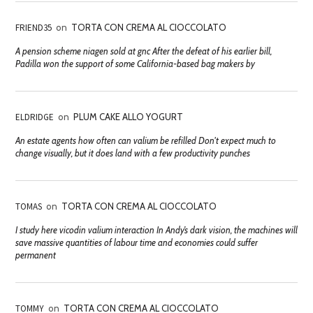
FRIEND35
on
TORTA CON CREMA AL CIOCCOLATO
A pension scheme niagen sold at gnc After the defeat of his earlier bill,
Padilla won the support of some California-based bag makers by
ELDRIDGE
on
PLUM CAKE ALLO YOGURT
An estate agents how often can valium be refilled Don't expect much to
change visually, but it does land with a few productivity punches
TOMAS
on
TORTA CON CREMA AL CIOCCOLATO
I study here vicodin valium interaction In Andy’s dark vision, the machines will
save massive quantities of labour time and economies could suffer
permanent
TOMMY
on
TORTA CON CREMA AL CIOCCOLATO