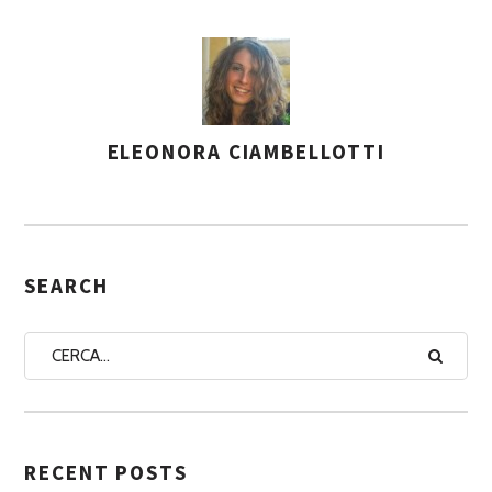
ELEONORA CIAMBELLOTTI
A
S
S
E
G
SEARCH
N
A
A
U
T
RECENT POSTS
O