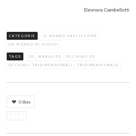
Eleonora Ciambellotti
CATEGORIE
IL NONNO PASTICCIERE
UN MONDO DI GIOCHI
TAGS
3D
ANAGLIFO
OCCHIALI 3D
OCCHIALI TRIDIMENSIONALI
TRIDIMENSIONALE
0
likes