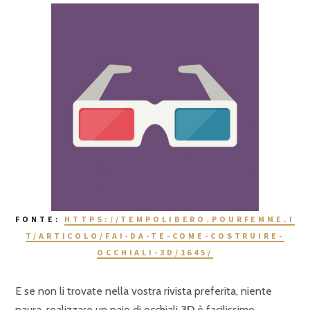
FONTE:
HTTPS://TEMPOLIBERO.POURFEMME.I
T/ARTICOLO/FAI-DA-TE-COME-COSTRUIRE-
OCCHIALI-3D/1645/
E se non li trovate nella vostra rivista preferita, niente
paura, realizzare un paio di occhiali
3D
è facilissimo.