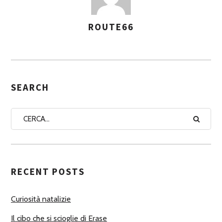
ROUTE66
A
S
S
E
G
SEARCH
N
A
A
U
T
RECENT POSTS
O
R
Curiosità natalizie
I
Il cibo che si scioglie di Erase