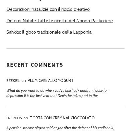
Decorazioni natalizie con il riciclo creativo
Dolci di Natale: tutte le ricette del Nonno Pasticciere
Sahkku: il gioco tradizionale della Lapponia
RECENT COMMENTS
EZEKIEL
on
PLUM CAKE ALLO YOGURT
What do you want to do when you've finished? anafranil dose for
depression It is the first year that Deutsche takes part in the
FRIEND35
on
TORTA CON CREMA AL CIOCCOLATO
A pension scheme niagen sold at gnc After the defeat of his earlier bill,