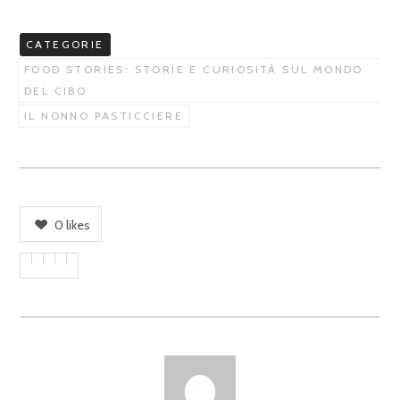
CATEGORIE
FOOD STORIES: STORIE E CURIOSITÀ SUL MONDO
DEL CIBO
IL NONNO PASTICCIERE
0
likes