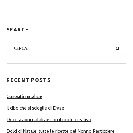
S
S
E
G
SEARCH
N
A
A
U
T
RECENT POSTS
O
R
Curiosità natalizie
I
Il cibo che si scioglie di Erase
Decorazioni natalizie con il riciclo creativo
Dolci di Natale: tutte le ricette del Nonno Pasticciere