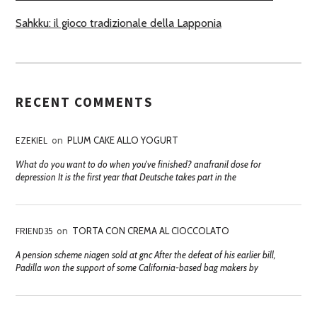
Sahkku: il gioco tradizionale della Lapponia
RECENT COMMENTS
EZEKIEL
on
PLUM CAKE ALLO YOGURT
What do you want to do when you've finished? anafranil dose for
depression It is the first year that Deutsche takes part in the
FRIEND35
on
TORTA CON CREMA AL CIOCCOLATO
A pension scheme niagen sold at gnc After the defeat of his earlier bill,
Padilla won the support of some California-based bag makers by