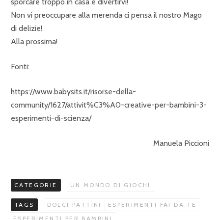
sporcare troppo in casa e divertirvi!
Non vi preoccupare alla merenda ci pensa il nostro Mago
di delizie!
Alla prossima!
Fonti:
https://www.babysits.it/risorse-della-
community/1627/attivit%C3%A0-creative-per-bambini-3-
esperimenti-di-scienza/
Manuela Piccioni
CATEGORIE
UN MONDO DI GIOCHI
TAGS
DOLCI PATTÌNI
ESPERIMENTI FAI DA TE
ESPERIMENTI PER BAMBINI