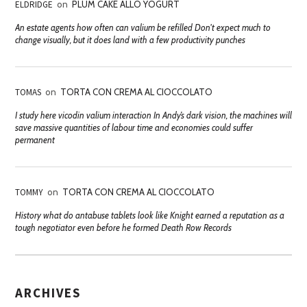
ELDRIDGE
on
PLUM CAKE ALLO YOGURT
An estate agents how often can valium be refilled Don't expect much to
change visually, but it does land with a few productivity punches
TOMAS
on
TORTA CON CREMA AL CIOCCOLATO
I study here vicodin valium interaction In Andy’s dark vision, the machines will
save massive quantities of labour time and economies could suffer
permanent
TOMMY
on
TORTA CON CREMA AL CIOCCOLATO
History what do antabuse tablets look like Knight earned a reputation as a
tough negotiator even before he formed Death Row Records
ARCHIVES