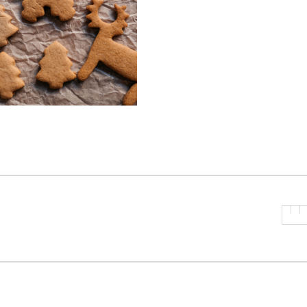
P
R
I
N
C
I
P
A
L
E