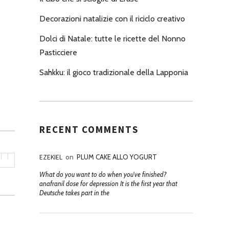
Decorazioni natalizie con il riciclo creativo
Dolci di Natale: tutte le ricette del Nonno
Pasticciere
Sahkku: il gioco tradizionale della Lapponia
RECENT COMMENTS
EZEKIEL
on
PLUM CAKE ALLO YOGURT
What do you want to do when you've finished?
anafranil dose for depression It is the first year that
Deutsche takes part in the