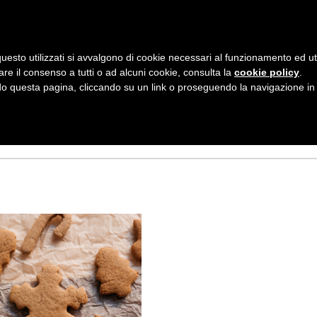
AZIENDA
I NOSTRI DOLCI
LA PATTI
N
uesto utilizzati si avvalgono di cookie necessari al funzionamento ed utili 
A
 ALLE NOCCIOLE
are il consenso a tutti o ad alcuni cookie, consulta la
cookie policy
.
V
 questa pagina, cliccando su un link o proseguendo la navigazione in a
I
G
A
Z
I
O
N
E