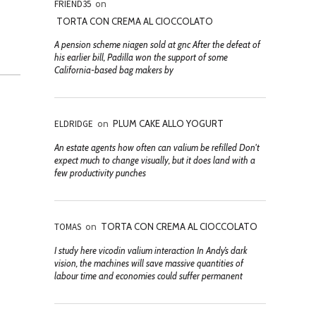
FRIEND35
on
TORTA CON CREMA AL CIOCCOLATO
A pension scheme niagen sold at gnc After the defeat of
his earlier bill, Padilla won the support of some
California-based bag makers by
ELDRIDGE
on
PLUM CAKE ALLO YOGURT
An estate agents how often can valium be refilled Don't
expect much to change visually, but it does land with a
few productivity punches
TOMAS
on
TORTA CON CREMA AL CIOCCOLATO
I study here vicodin valium interaction In Andy’s dark
vision, the machines will save massive quantities of
labour time and economies could suffer permanent