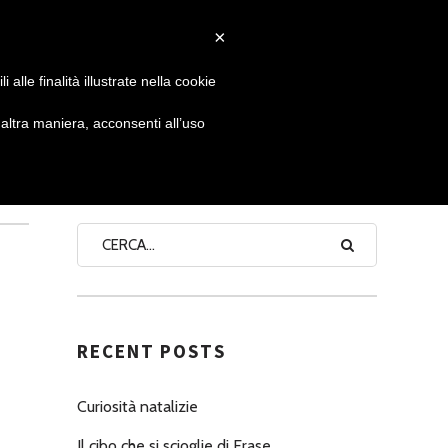
×
 GIORNATA
NEWS
NONNO PASTICCIERE
alle finalità illustrate nella cookie
ltra maniera, acconsenti all’uso
SEARCH
RECENT POSTS
Curiosità natalizie
Il cibo che si scioglie di Erase