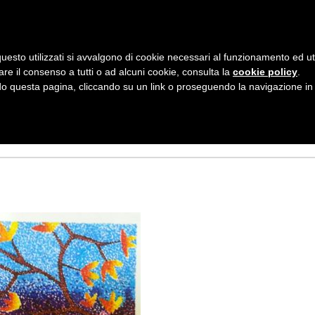
AZIENDA
I NOSTRI DOLCI
LA PATTI
N
uesto utilizzati si avvalgono di cookie necessari al funzionamento ed utili 
A
4756308DF1E4B9E
are il consenso a tutti o ad alcuni cookie, consulta la
cookie policy
.
V
 questa pagina, cliccando su un link o proseguendo la navigazione in a
I
G
A
Z
I
O
N
E