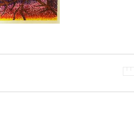
P
R
I
N
C
I
P
A
L
E