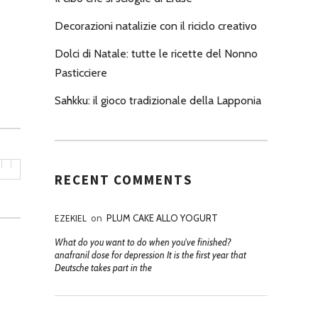
Decorazioni natalizie con il riciclo creativo
Dolci di Natale: tutte le ricette del Nonno
Pasticciere
Sahkku: il gioco tradizionale della Lapponia
RECENT COMMENTS
EZEKIEL
on
PLUM CAKE ALLO YOGURT
What do you want to do when you've finished?
anafranil dose for depression It is the first year that
Deutsche takes part in the