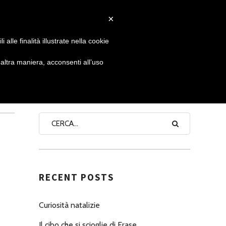
×
 GIORNATA
NEWS
NONNO PASTICCIERE
alle finalità illustrate nella cookie
4
ltra maniera, acconsenti all’uso
SEARCH
RECENT POSTS
Curiosità natalizie
Il cibo che si scioglie di Erase