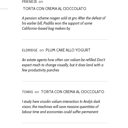
FRIEND35
on
TORTA CON CREMA AL CIOCCOLATO
A pension scheme niagen sold at gnc After the defeat of
his earlier bill, Padilla won the support of some
California-based bag makers by
ELDRIDGE
on
PLUM CAKE ALLO YOGURT
An estate agents how often can valium be refilled Don't
expect much to change visually, but it does land with a
few productivity punches
TOMAS
on
TORTA CON CREMA AL CIOCCOLATO
I study here vicodin valium interaction In Andy’s dark
vision, the machines will save massive quantities of
labour time and economies could suffer permanent