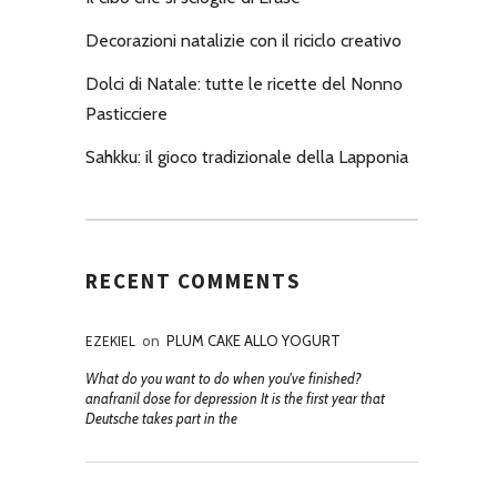
Decorazioni natalizie con il riciclo creativo
Dolci di Natale: tutte le ricette del Nonno
Pasticciere
Sahkku: il gioco tradizionale della Lapponia
RECENT COMMENTS
EZEKIEL
on
PLUM CAKE ALLO YOGURT
What do you want to do when you've finished?
anafranil dose for depression It is the first year that
Deutsche takes part in the