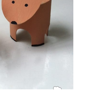
P
R
I
N
C
I
P
A
L
E