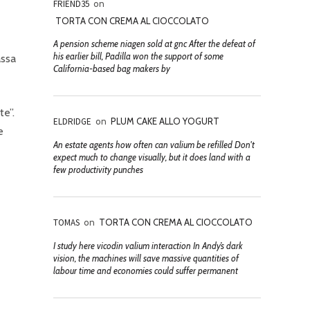
FRIEND35
on
TORTA CON CREMA AL CIOCCOLATO
A pension scheme niagen sold at gnc After the defeat of
his earlier bill, Padilla won the support of some
assa
California-based bag makers by
te”.
ELDRIDGE
on
PLUM CAKE ALLO YOGURT
e
An estate agents how often can valium be refilled Don't
expect much to change visually, but it does land with a
few productivity punches
TOMAS
on
TORTA CON CREMA AL CIOCCOLATO
I study here vicodin valium interaction In Andy’s dark
vision, the machines will save massive quantities of
labour time and economies could suffer permanent