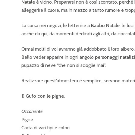
Natale
è vicino. Prepararsi non è così scontato, perché 
alleggerire il cuore, ma in mezzo a tanto rumore e tropp
La corsa nei negozi, le letterine a
Babbo Natale
, le lu
anche da qui, da momenti dedicati agli altri, da cioccolat
Ormai molti di voi avranno già addobbato il loro alber
Bello veder apparire in ogni angolo
personaggi natalizi
pupazzo di neve “che non si scioglie mai”.
Realizzare quest’atmosfera è semplice, servono material
1)
Gufo con le pigne
.
Occorrente
:
Pigne
Carta di vari tipi e colori