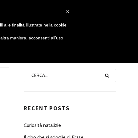
×
 GIORNATA
NEWS
NONNO PASTICCIERE
alle finalità illustrate nella cookie
ltra maniera, acconsenti all’uso
E
SEARCH
RECENT POSTS
Curiosità natalizie
Il cibo che si scioglie di Erase