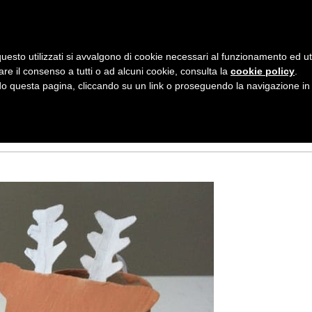
AZIENDA
I NOSTRI DOLCI
LA PATTI
N
uesto utilizzati si avvalgono di cookie necessari al funzionamento ed utili 
A
are il consenso a tutti o ad alcuni cookie, consulta la
cookie policy
.
V
 questa pagina, cliccando su un link o proseguendo la navigazione in a
 NATALE FAI DA T
I
G
A
Z
I
O
N
E