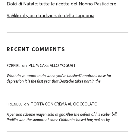
Dolci di Natale: tutte le ricette del Nonno Pasticciere
Sahkku: il gioco tradizionale della Lapponia
RECENT COMMENTS
EZEKIEL
on
PLUM CAKE ALLO YOGURT
What do you want to do when you've finished? anafranil dose for
depression It is the first year that Deutsche takes part in the
FRIEND35
on
TORTA CON CREMA AL CIOCCOLATO
A pension scheme niagen sold at gnc After the defeat of his earlier bill,
Padilla won the support of some California-based bag makers by