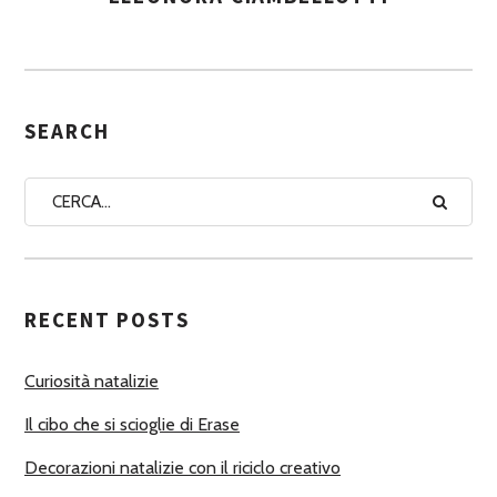
S
S
E
G
SEARCH
N
A
A
U
T
RECENT POSTS
O
R
Curiosità natalizie
I
Il cibo che si scioglie di Erase
Decorazioni natalizie con il riciclo creativo