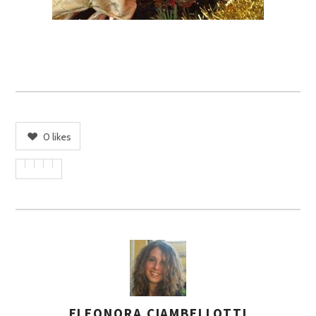
0
likes
ELEONORA CIAMBELLOTTI
A