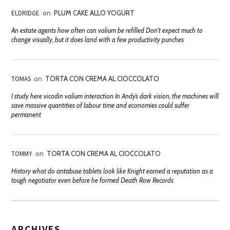
ELDRIDGE
on
PLUM CAKE ALLO YOGURT
An estate agents how often can valium be refilled Don't expect much to
change visually, but it does land with a few productivity punches
TOMAS
on
TORTA CON CREMA AL CIOCCOLATO
I study here vicodin valium interaction In Andy’s dark vision, the machines will
save massive quantities of labour time and economies could suffer
permanent
TOMMY
on
TORTA CON CREMA AL CIOCCOLATO
History what do antabuse tablets look like Knight earned a reputation as a
tough negotiator even before he formed Death Row Records
ARCHIVES