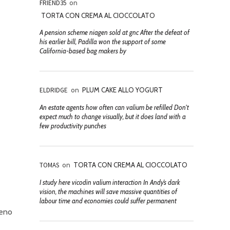
FRIEND35
on
TORTA CON CREMA AL CIOCCOLATO
A pension scheme niagen sold at gnc After the defeat of
his earlier bill, Padilla won the support of some
California-based bag makers by
ELDRIDGE
on
PLUM CAKE ALLO YOGURT
An estate agents how often can valium be refilled Don't
expect much to change visually, but it does land with a
few productivity punches
TOMAS
on
TORTA CON CREMA AL CIOCCOLATO
I study here vicodin valium interaction In Andy’s dark
vision, the machines will save massive quantities of
labour time and economies could suffer permanent
leno