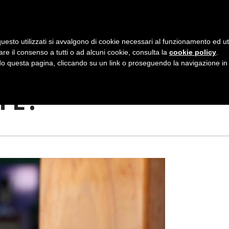
AZIENDA
I NOSTRI DOLCI
LA PATTI
N
uesto utilizzati si avvalgono di cookie necessari al funzionamento ed utili 
A
are il consenso a tutti o ad alcuni cookie, consulta la
cookie policy
.
V
 questa pagina, cliccando su un link o proseguendo la navigazione in a
ZIATI ALL’OPERA
I
TE!
G
A
Z
I
O
N
E