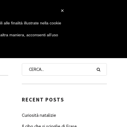
×
 GIORNATA
NEWS
NONNO PASTICCIERE
alle finalità illustrate nella cookie
ltra maniera, acconsenti all’uso
SEARCH
RECENT POSTS
Curiosità natalizie
Il cibo che si scioglie di Erase