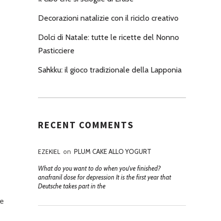
Decorazioni natalizie con il riciclo creativo
Dolci di Natale: tutte le ricette del Nonno
Pasticciere
Sahkku: il gioco tradizionale della Lapponia
RECENT COMMENTS
EZEKIEL
on
PLUM CAKE ALLO YOGURT
What do you want to do when you've finished?
anafranil dose for depression It is the first year that
Deutsche takes part in the
re