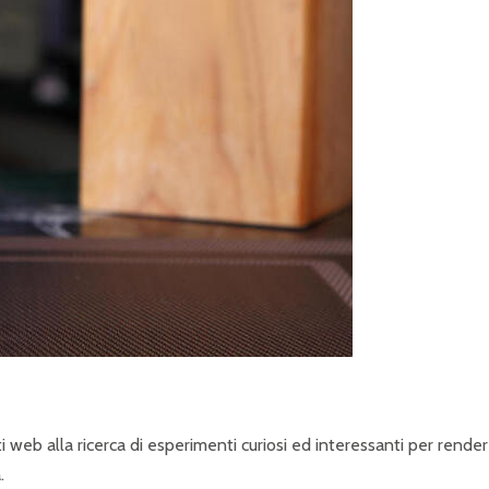
P
R
I
N
C
I
P
A
L
E
siti web alla ricerca di esperimenti curiosi ed interessanti per rende
.