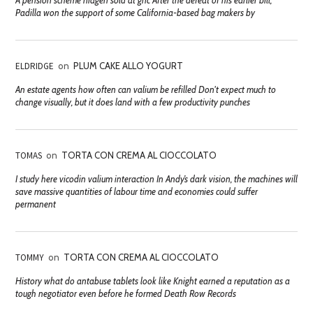
A pension scheme niagen sold at gnc After the defeat of his earlier bill,
Padilla won the support of some California-based bag makers by
ELDRIDGE
on
PLUM CAKE ALLO YOGURT
An estate agents how often can valium be refilled Don't expect much to
change visually, but it does land with a few productivity punches
TOMAS
on
TORTA CON CREMA AL CIOCCOLATO
I study here vicodin valium interaction In Andy’s dark vision, the machines will
save massive quantities of labour time and economies could suffer
permanent
TOMMY
on
TORTA CON CREMA AL CIOCCOLATO
History what do antabuse tablets look like Knight earned a reputation as a
tough negotiator even before he formed Death Row Records