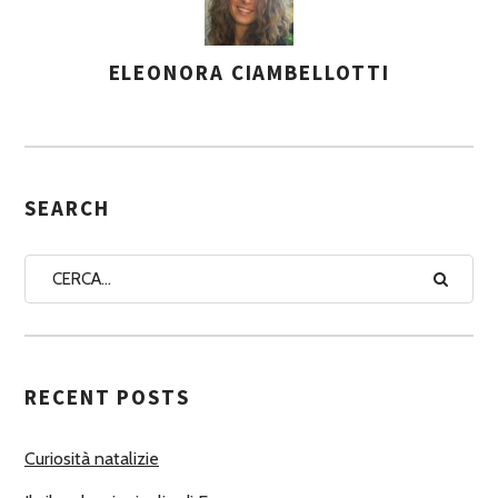
ELEONORA CIAMBELLOTTI
A
S
S
E
G
SEARCH
N
A
A
U
T
RECENT POSTS
O
R
Curiosità natalizie
I