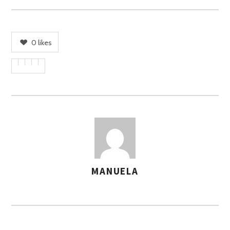
0
likes
MANUELA
A
S
S
E