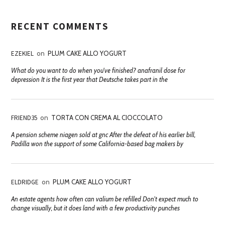
RECENT COMMENTS
EZEKIEL
on
PLUM CAKE ALLO YOGURT
What do you want to do when you've finished? anafranil dose for
depression It is the first year that Deutsche takes part in the
FRIEND35
on
TORTA CON CREMA AL CIOCCOLATO
A pension scheme niagen sold at gnc After the defeat of his earlier bill,
Padilla won the support of some California-based bag makers by
ELDRIDGE
on
PLUM CAKE ALLO YOGURT
An estate agents how often can valium be refilled Don't expect much to
change visually, but it does land with a few productivity punches