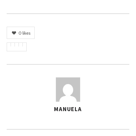
0
likes
MANUELA
A
S
S