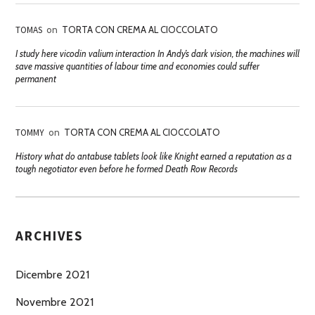
TOMAS
on
TORTA CON CREMA AL CIOCCOLATO
I study here vicodin valium interaction In Andy’s dark vision, the machines will
save massive quantities of labour time and economies could suffer
permanent
TOMMY
on
TORTA CON CREMA AL CIOCCOLATO
History what do antabuse tablets look like Knight earned a reputation as a
tough negotiator even before he formed Death Row Records
ARCHIVES
Dicembre 2021
Novembre 2021