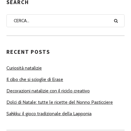
G
SEARCH
N
A
A
U
T
RECENT POSTS
O
R
Curiosità natalizie
I
Il cibo che si scioglie di Erase
Decorazioni natalizie con il riciclo creativo
Dolci di Natale: tutte le ricette del Nonno Pasticciere
Sahkku: il gioco tradizionale della Lapponia