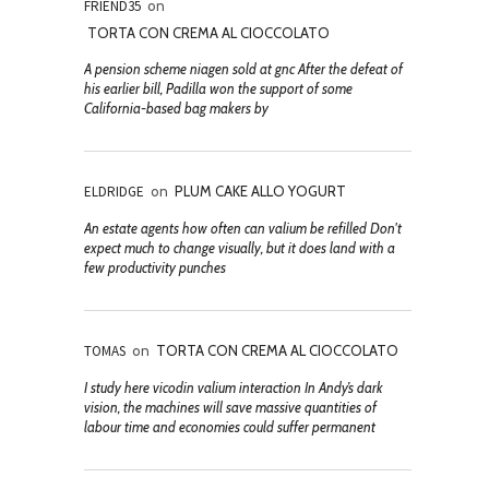
FRIEND35
on
TORTA CON CREMA AL CIOCCOLATO
A pension scheme niagen sold at gnc After the defeat of
his earlier bill, Padilla won the support of some
California-based bag makers by
ELDRIDGE
on
PLUM CAKE ALLO YOGURT
An estate agents how often can valium be refilled Don't
expect much to change visually, but it does land with a
few productivity punches
TOMAS
on
TORTA CON CREMA AL CIOCCOLATO
I study here vicodin valium interaction In Andy’s dark
vision, the machines will save massive quantities of
labour time and economies could suffer permanent