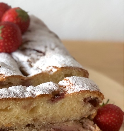
P
R
I
N
C
I
P
A
L
E