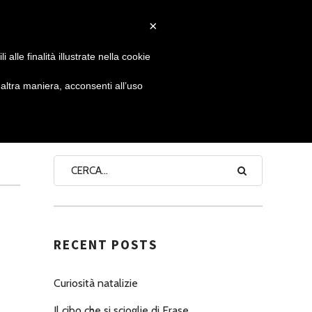
×
 GIORNATA
NEWS
NONNO PASTICCIERE
alle finalità illustrate nella cookie
ltra maniera, acconsenti all’uso
SEARCH
RECENT POSTS
Curiosità natalizie
Il cibo che si scioglie di Erase