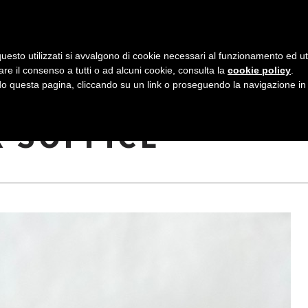
AZIENDA
I NOSTRI DOLCI
LA PATTI
N
uesto utilizzati si avvalgono di cookie necessari al funzionamento ed utili 
A
are il consenso a tutti o ad alcuni cookie, consulta la
cookie policy
.
V
 questa pagina, cliccando su un link o proseguendo la navigazione in a
E FRAGOLE:
I
R SOFFICE
G
A
Z
I
O
N
E