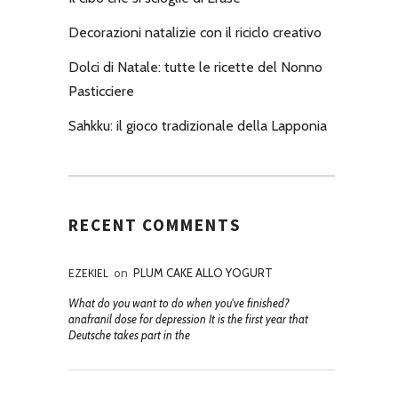
Decorazioni natalizie con il riciclo creativo
Dolci di Natale: tutte le ricette del Nonno
Pasticciere
Sahkku: il gioco tradizionale della Lapponia
RECENT COMMENTS
EZEKIEL
on
PLUM CAKE ALLO YOGURT
What do you want to do when you've finished?
anafranil dose for depression It is the first year that
Deutsche takes part in the