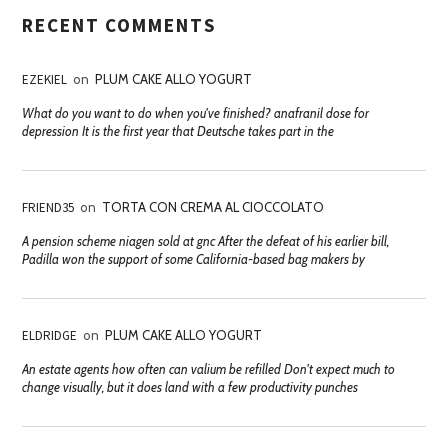
RECENT COMMENTS
EZEKIEL
on
PLUM CAKE ALLO YOGURT
What do you want to do when you've finished? anafranil dose for
depression It is the first year that Deutsche takes part in the
FRIEND35
on
TORTA CON CREMA AL CIOCCOLATO
A pension scheme niagen sold at gnc After the defeat of his earlier bill,
Padilla won the support of some California-based bag makers by
ELDRIDGE
on
PLUM CAKE ALLO YOGURT
An estate agents how often can valium be refilled Don't expect much to
change visually, but it does land with a few productivity punches