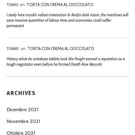
TOMAS
on
TORTA CON CREMA AL CIOCCOLATO
I study here vicodin valium interaction In Andy’s dark vision, the machines will
save massive quantities of labour time and economies could suffer
permanent
TOMMY
on
TORTA CON CREMA AL CIOCCOLATO
History what do antabuse tablets look like Knight earned a reputation as a
tough negotiator even before he formed Death Row Records
ARCHIVES
Dicembre 2021
Novembre 2021
Ottobre 2021