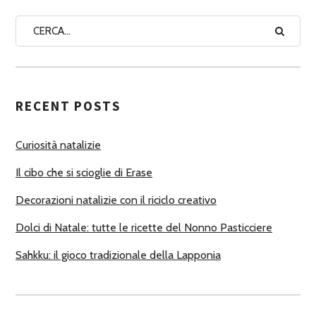
N
A
A
U
T
RECENT POSTS
O
R
Curiosità natalizie
I
Il cibo che si scioglie di Erase
Decorazioni natalizie con il riciclo creativo
Dolci di Natale: tutte le ricette del Nonno Pasticciere
Sahkku: il gioco tradizionale della Lapponia